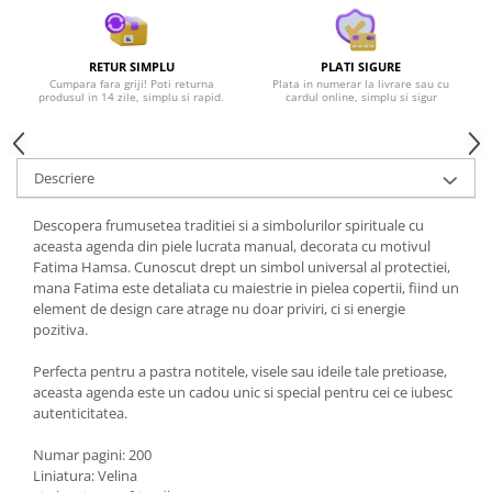
RETUR SIMPLU
PLATI SIGURE
Cumpara fara griji! Poti returna
Plata in numerar la livrare sau cu
produsul in 14 zile, simplu si rapid.
cardul online, simplu si sigur
Descriere
Descopera frumusetea traditiei si a simbolurilor spirituale cu
aceasta agenda din piele lucrata manual, decorata cu motivul
Fatima Hamsa. Cunoscut drept un simbol universal al protectiei,
mana Fatima este detaliata cu maiestrie in pielea copertii, fiind un
element de design care atrage nu doar priviri, ci si energie
pozitiva.
Perfecta pentru a pastra notitele, visele sau ideile tale pretioase,
aceasta agenda este un cadou unic si special pentru cei ce iubesc
autenticitatea.
Numar pagini: 200
Liniatura: Velina