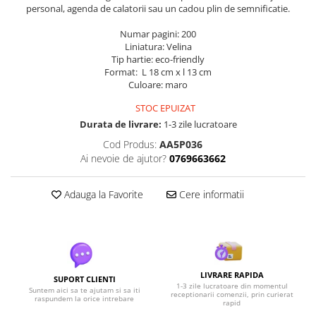
personal, agenda de calatorii sau un cadou plin de semnificatie.
Numar pagini: 200
Liniatura: Velina
Tip hartie: eco-friendly
Format: L 18 cm x l 13 cm
Culoare: maro
STOC EPUIZAT
Durata de livrare:
1-3 zile lucratoare
Cod Produs:
AA5P036
Ai nevoie de ajutor?
0769663662
Adauga la Favorite
Cere informatii
LIVRARE RAPIDA
SUPORT CLIENTI
1-3 zile lucratoare din momentul
Suntem aici sa te ajutam si sa iti
receptionarii comenzii, prin curierat
raspundem la orice intrebare
rapid