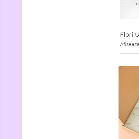
Seturi Creative si
Accesorii
Ambalaje Cadouri
Flori 
Afiseaza