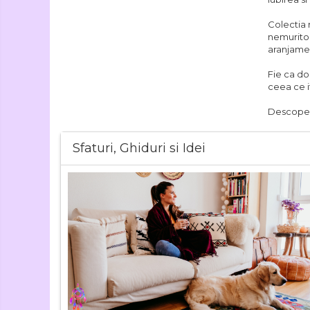
Colectia 
nemuritoa
aranjamen
Fie ca do
ceea ce i
Descopera
Sfaturi, Ghiduri si Idei