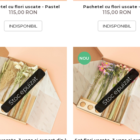
el cu flori uscate - Pastel
Pachetel cu flori uscate 
115,00 RON
115,00 RON
INDISPONIBIL
INDISPONIBIL
NOU
Stoc epuizat
Stoc epuizat
i uscate, 3 vaze si suport din lemn - Natural
Set flori uscate, 3 vaze si s