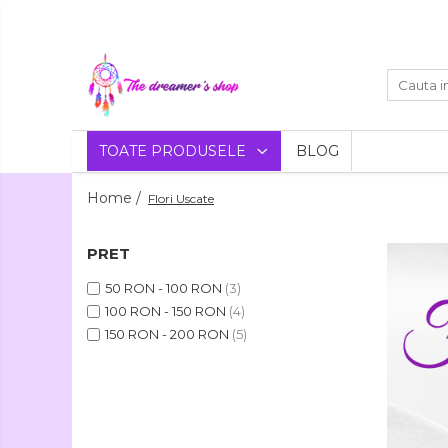
Toate Produsele
Dreamcatchers
Traditionale
Decoratiuni
TOATE PRODUSELE
BLOG
Aztece
Pentru masina
Bratari
Home /
Flori Uscate
Brelocuri
Bijuterii
Bratari pentru EA
Aromaterapie
PRET
Lumanari
Bratari pentru EL
50 RON - 100 RON
(3)
Parfumate
100 RON - 150 RON
(4)
Coliere Aromaterapie
150 RON - 200 RON
(5)
Flori
Bratari Aromaterapie
Uscate
Agende si Jurnale
Agende Hardcover