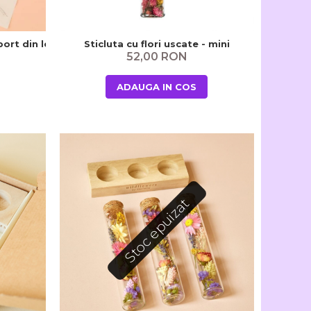
uport din lemn - Pastel
Sticluta cu flori uscate - mini
52,00 RON
ADAUGA IN COS
Stoc epuizat