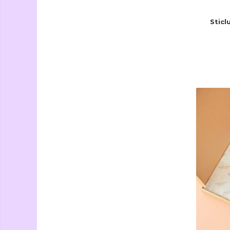
Sticl