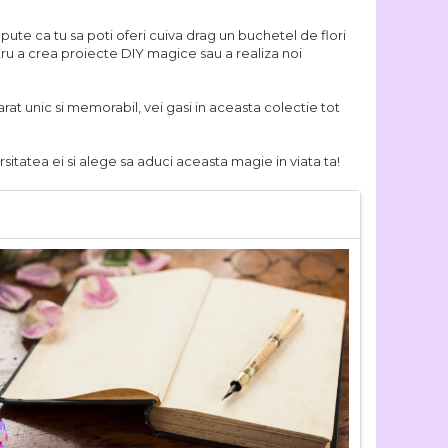
epute ca tu sa poti oferi cuiva drag un buchetel de flori
ntru a crea proiecte DIY magice sau a realiza noi
arat unic si memorabil, vei gasi in aceasta colectie tot
sitatea ei si alege sa aduci aceasta magie in viata ta!