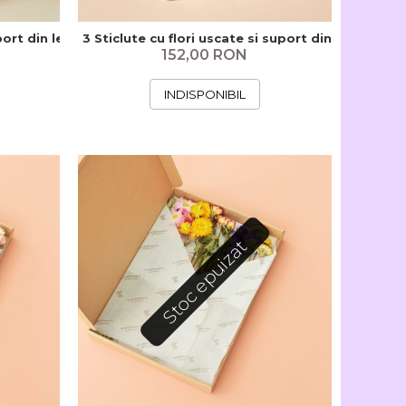
port din lemn - mini
3 Sticlute cu flori uscate si suport din lemn
152,00 RON
INDISPONIBIL
Stoc epuizat