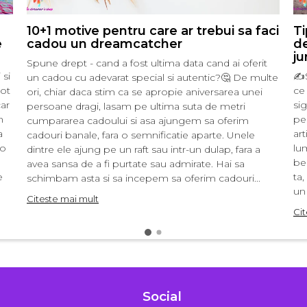
10+1 motive pentru care ar trebui sa faci
Ti
e
cadou un dreamcatcher
de
ju
Spune drept - cand a fost ultima data cand ai oferit
 si
✍️
un cadou cu adevarat special si autentic?🤔 De multe
tot
ce 
ori, chiar daca stim ca se apropie aniversarea unei
ar
si
persoane dragi, lasam pe ultima suta de metri
n
pe 
cumpararea cadoului si asa ajungem sa oferim
a
ar
cadouri banale, fara o semnificatie aparte. Unele
 o
lu
dintre ele ajung pe un raft sau intr-un dulap, fara a
ben
avea sansa de a fi purtate sau admirate. Hai sa
e
ta,
schimbam asta si sa incepem sa oferim cadouri...
un 
Citeste mai mult
Cit
Social