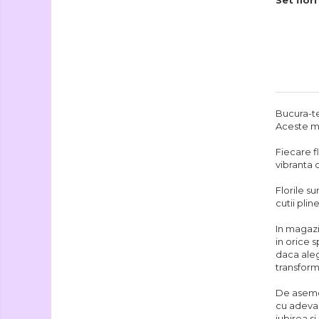
Bucura-te
Aceste min
Fiecare f
vibranta d
Florile su
cutii plin
In magazi
in orice s
daca aleg
transform
De asemen
cu adevar
iubirea s