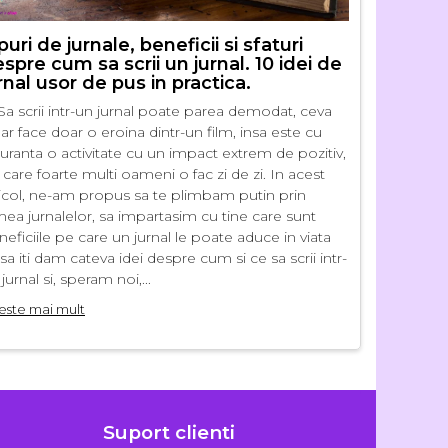
puri de jurnale, beneficii si sfaturi
7 stari d
spre cum sa scrii un jurnal. 10 idei de
parfumat
rnal usor de pus in practica.
Nu este un 
Sa scrii intr-un jurnal poate parea demodat, ceva
esentiale 
ar face doar o eroina dintr-un film, insa este cu
imbunatates
guranta o activitate cu un impact extrem de pozitiv,
placuta, co
care foarte multi oameni o fac zi de zi. In acest
ca lumanari
ticol, ne-am propus sa te plimbam putin prin
formele, dim
mea jurnalelor, sa impartasim cu tine care sunt
variate, le 
eficiile pe care un jurnal le poate aduce in viata
poti folosi 
 sa iti dam cateva idei despre cum si ce sa scrii intr-
stilul ei. D
jurnal si, speram noi,...
Citeste mai 
este mai mult
Suport clienti