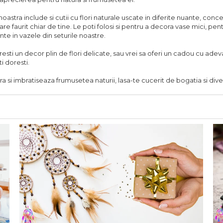
noastra include si cutii cu flori naturale uscate in diferite nuante, conc
re faurit chiar de tine. Le poti folosi si pentru a decora vase mici, pe
te in vazele din seturile noastre.
resti un decor plin de flori delicate, sau vrei sa oferi un cadou cu adev
ti doresti.
 si imbratiseaza frumusetea naturii, lasa-te cucerit de bogatia si diver