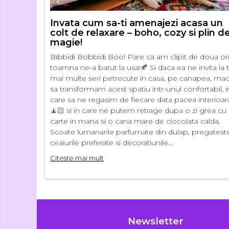
Invata cum sa-ti amenajezi acasa un
colt de relaxare – boho, cozy si plin d
magie!
Bibbidi Bobbidi Boo! Pare ca am clipit de doua ori
toamna ne-a batut la usa!🍂 Si daca ea ne invita la 
mai multe seri petrecute in casa, pe canapea, mac
sa transformam acest spatiu intr-unul confortabil, i
care sa ne regasim de fiecare data pacea interioar
🧘🏻 si in care ne putem retrage dupa o zi grea cu
carte in mana si o cana mare de ciocolata calda.
Scoate lumanarile parfumate din dulap, pregatest
ceaiurile preferate si decoratiunile...
Citeste mai mult
Newsletter