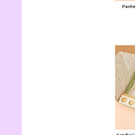
Pachet
Set flor