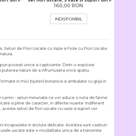
160,00 RON
INDISPONIBIL
, Seturi de Flori Uscate cu Vaze si Fiole cu Flori Uscate.
 natura.
spun povesti unice si captivante. Dintr-o explozie
ti puterea naturii de a infrumuseta orice spatiu.
sformate in mici bijuterii botanice si ambalate cu grija in
din Lemn - seturi minunate ce vor aduce o nota de farme
cate si pline de caracter, in diferite nuante. Indiferent
, aceste seturi de flori uscate cu vaze si suport vor
ii incapsulate in sticlute delicate. Acestea sunt cadouri
naturale uscate este o modalitate unica de a transmite