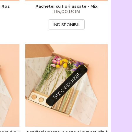
- Roz
Pachetel cu flori uscate - Mix
115,00 RON
INDISPONIBIL
Stoc epuizat
uport din lemn - Roz
Set flori uscate, 3 vaze si suport din lemn - Mix