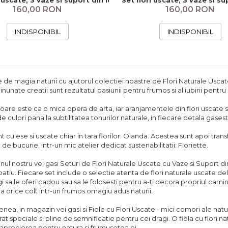
160,00 RON
160,00 RON
INDISPONIBIL
INDISPONIBIL
 de magia naturii cu ajutorul colectiei noastre de Flori Naturale Uscate
unate creatii sunt rezultatul pasiunii pentru frumos si al iubirii pentru
loare este ca o mica opera de arta, iar aranjamentele din flori uscate 
e culori pana la subtilitatea tonurilor naturale, in fiecare petala gases
nt culese si uscate chiar in tara florilor: Olanda. Acestea sunt apoi tran
e de bucurie, intr-un mic atelier dedicat sustenabilitatii: Floriette.
nul nostru vei gasi Seturi de Flori Naturale Uscate cu Vaze si Suport 
patiu. Fiecare set include o selectie atenta de flori naturale uscate deli
i sa le oferi cadou sau sa le folosesti pentru a-ti decora propriul camin
a orice colt intr-un frumos omagiu adus naturii.
ea, in magazin vei gasi si Fiole cu Flori Uscate - mici comori ale natur
at speciale si pline de semnificatie pentru cei dragi. O fiola cu flori 
i aprecierea pentru natura si frumusetea ei.