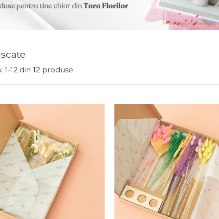
Uscate
:
1-
12
din
12
produse