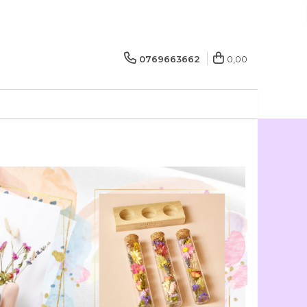
0769663662
0,00