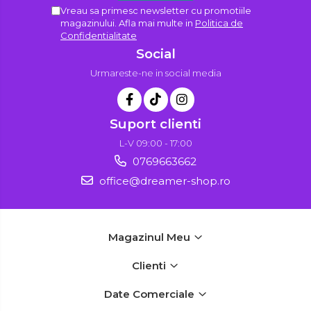
Vreau sa primesc newsletter cu promotiile
magazinului. Afla mai multe in
Politica de
Confidentialitate
Social
Urmareste-ne in social media
Suport clienti
L-V 09:00 - 17:00
0769663662
office@dreamer-shop.ro
Magazinul Meu
Clienti
Date Comerciale