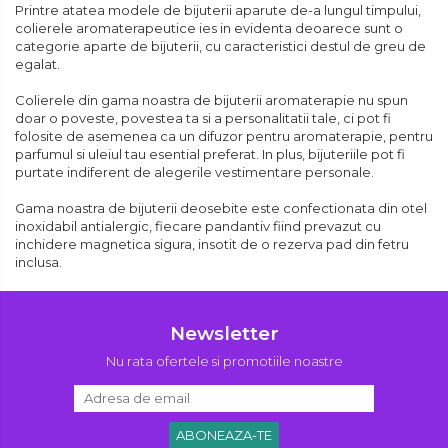
Printre atatea modele de bijuterii aparute de-a lungul timpului,
colierele aromaterapeutice ies in evidenta deoarece sunt o
categorie aparte de bijuterii, cu caracteristici destul de greu de
egalat.
Colierele din gama noastra de bijuterii aromaterapie nu spun
doar o poveste, povestea ta si a personalitatii tale, ci pot fi
folosite de asemenea ca un difuzor pentru aromaterapie, pentru
parfumul si uleiul tau esential preferat. In plus, bijuteriile pot fi
purtate indiferent de alegerile vestimentare personale.
Gama noastra de bijuterii deosebite este confectionata din otel
inoxidabil antialergic, fiecare pandantiv fiind prevazut cu
inchidere magnetica sigura, insotit de o rezerva pad din fetru
inclusa.
Newsletter
Nu rata ofertele si promotiile noastre