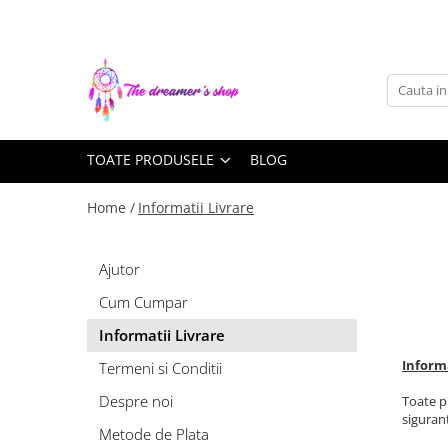
Toate Produsele
Dreamcatchers
Traditionale
TOATE PRODUSELE
BLOG
Pentru masina
Brelocuri
Home /
Informatii Livrare
Decoratiuni Aztece
Bratari
Ajutor
Bratari pentru EA
Cum Cumpar
Bratari pentru EL
Informatii Livrare
Bijuterii Aromaterapie
Informa
Coliere Aromaterapie
Termeni si Conditii
Bratari Aromaterapie
Despre noi
Toate p
siguran
Lumanari Parfumate
Metode de Plata