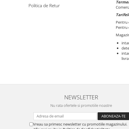
Flori Uscate
Termen
Politica de Retur
Comenzil
Agende si Jurnale
Tarifel
Agende Hardcover
Pentru
Seturi Creative si Accesorii
Pentru
Ambalaje Cadouri
Magazinu
inta
dete
inta
livra
NEWSLETTER
Nu rata ofertele si promotiile noastre
Vreau sa primesc newsletter cu promotiile magazinului.