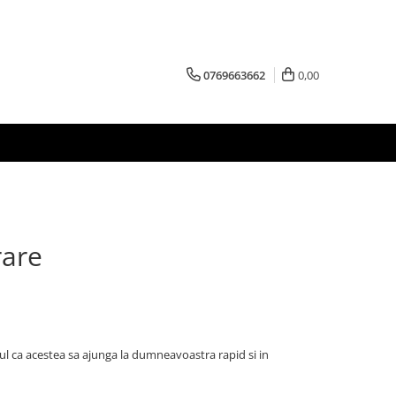
0769663662
0,00
rare
l ca acestea sa ajunga la dumneavoastra rapid si in