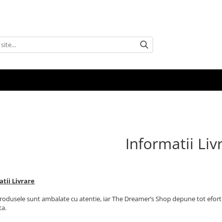
Informatii Liv
tii Livrare
rodusele sunt ambalate cu atentie, iar The Dreamer’s Shop depune tot efortu
ta.