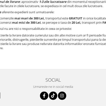
ul de livrare
: aproximativ
1-3 zile lucratoare
din momentul receptionarii 
e facute in zilele lucratoare, se expediaza in cel mult doua zile lucratoare.
e
aferente expedierii sunt urmatoarele:
 comenzile
mai mari de
300 Lei,
transportul este
GRATUIT
in orice localitat
 comenzi
mai mici de 300 Lei
, se percepe o taxa de
20 Lei,
transport prin
FA
l nu are nici o responsabilitate in ceea ce priveste:
rzierile la livrare datorate curierului sau din alte motive cum ar fi perioade f
riorarile, distrugerile, pierderile survenite pe timpul transportului pana la de
rzierile la livrare sau produse nelivrate datorita informatiilor eronate furn
re.
SOCIAL
Urmareste-ne in social media