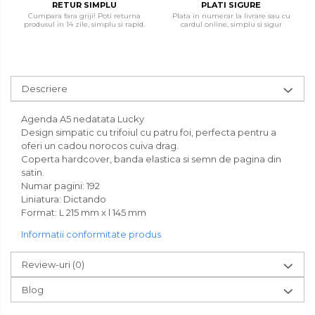
RETUR SIMPLU
PLATI SIGURE
Cumpara fara griji! Poti returna
Plata in numerar la livrare sau cu
produsul in 14 zile, simplu si rapid.
cardul online, simplu si sigur
Descriere
Agenda A5 nedatata Lucky
Design simpatic cu trifoiul cu patru foi, perfecta pentru a
oferi un cadou norocos cuiva drag.
Coperta hardcover, banda elastica si semn de pagina din
satin.
Numar pagini: 192
Liniatura: Dictando
Format: L 215 mm x l 145 mm
Informatii conformitate produs
Review-uri
(0)
Blog