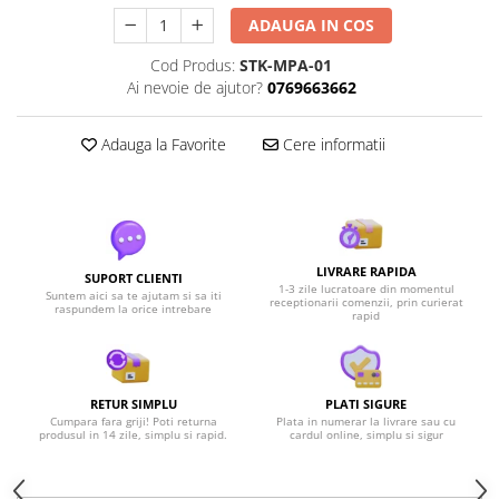
ADAUGA IN COS
Cod Produs:
STK-MPA-01
Ai nevoie de ajutor?
0769663662
Adauga la Favorite
Cere informatii
LIVRARE RAPIDA
SUPORT CLIENTI
1-3 zile lucratoare din momentul
Suntem aici sa te ajutam si sa iti
receptionarii comenzii, prin curierat
raspundem la orice intrebare
rapid
RETUR SIMPLU
PLATI SIGURE
Cumpara fara griji! Poti returna
Plata in numerar la livrare sau cu
produsul in 14 zile, simplu si rapid.
cardul online, simplu si sigur