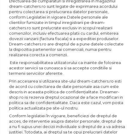
Efectuarea de cumparaturi si inregistrarea in magazinul
dream-catchers.ro sunt legate de exprimarea acordului
pentru colectarea si prelucrarea datelor personale,
conform Legislatiei in vigoare.Datele personale ale
clientilor furnizate in timpul inregistrarii pe dream-
catchers.ro sunt prelucrate exclusiv in scopul realizarii
comenzilor, inclusiv efectuarea platii cu cardul, emiterea
dovezii vanzarii (factura fiscala) si a expeditiei produselor.
Dream-catchers.ro are dreptul de a pune datele colectate
la dispozitia partenerilor sai comerciali, numai pentru
realizarea corecta a comenzii.
Este responsabilitatea utilizatorului ca inainte de folosirea
acestor servicii sa cunoasca si sa accepte conditiile si
termenii serviciilor aferente.
Prin accesarea si utilizarea site-ului dream-catchers.ro esti
de acord cu colectarea de date personale asa cum este
descris in aceasta politica de confidențialitate. Dreamer-
shop.ro isi rezerva dreptul ocazional de a face modificari in
politica sa de confidentialitate. Daca este cazul, vom posta
politica actualizata pe site-ul nostru.
Conform legislatiei în vigoare, beneficiezi de dreptul de
acces, de interventie asupra datelor personale, dreptul de
a nu fi supus unei decizii individuale si dreptul de a va adresa
justitiei. Totodata, ai dreptul sa te opui prelucrarii datelor