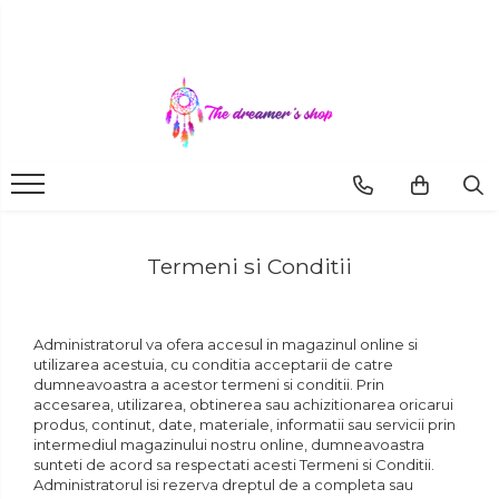
Dreamcatchers
Bratari
Bijuterii Aromaterapie
Agende si Jurnale
Traditionale
Bratari pentru EA
Coliere Aromaterapie
Agende Hardcover
Pentru masina
Bratari pentru EL
Bratari Aromaterapie
Seturi Creative si
Accesorii
Brelocuri
Termeni si Conditii
Administratorul va ofera accesul in magazinul online si
utilizarea acestuia, cu conditia acceptarii de catre
dumneavoastra a acestor termeni si conditii. Prin
accesarea, utilizarea, obtinerea sau achizitionarea oricarui
produs, continut, date, materiale, informatii sau servicii prin
intermediul magazinului nostru online, dumneavoastra
sunteti de acord sa respectati acesti Termeni si Conditii.
Administratorul isi rezerva dreptul de a completa sau