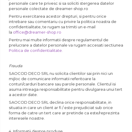
personale care te privesc si sa soliciti stergerea datelor
personale colectate de dreamer-shop.ro
Pentru exercitarea acestor drepturi, si pentru orice
intrebare sau comentariu cu privire la politica noastra de
confidentialitate, te rugam sa trimiti un e-mail
la
office@dreamer-shop.
ro
Pentru mai multe informatii despre regulamentul de
prelucrare a datelor personale va rugam accesati sectiunea
Politica de confidentialitate.
Frauda
SAOCOD DECO SRL nu solicita clientilor sai prin nici un
mijloc de comunicare informatii referitoare la
conturi/carduri bancare sau parole personale. Clientul isi
asuma intreaga responsabilitate pentru divulgarea unui tert
a acestor date.
SAOCOD DECO SRL declina orice responsabilitate, in
situatia in care un client ar fi / este prejudiciat sub orice
forma de catre un tert care ar pretinde ca este/reprezinta
interesele noastre.
4. Informatii despre produse