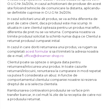
O.U.G Nr.34/2014, in cazul achizitionarii de produse din acest
site folosind tehnicile de comunicare la distanta, aplicandu-
se definitiile cuprinse in O.U.G Nr.34/2014.
In cazul solicitarii unui alt produs, se va achita diferenta de
pret de catre client, daca produsul este mai scump. In
situatia in care clientul opteaza pentru un produs mai ieftin,
diferenta de pret nu se va returna. Compania noastra va
trimite produsul solicitat la schimb numai dupa ce Clientul a
returnat produsul cumparat initial.
In cazul in care doriti returnarea unui produs, va rugam sa
completati
acest formular
si sa il trimiteti la adresa noastra
de e-mail,
office@dreamer-shop.ro
Clientul poate sa opteze o singura data pentru
returnarea/inlocuirea unui produs. In toate cazurile
returnarii/inlocuirii, renuntarea la cumparare in mod repetat
va putea fi considerata un abuz. In functie de
comportamentul clientului companiei noastre isi rezerva
dreptul de a isi selecta clientela.
Rambursarea contravalorii produsului se va face prin
transfer bancar, in cel mult 14 zile de la receptia de catre noi
a produsului returnat.