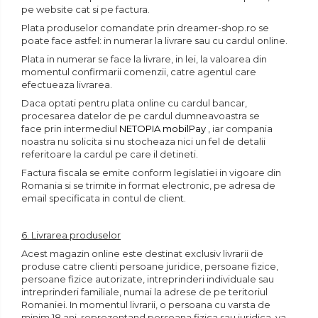
pe website cat si pe factura.
Plata produselor comandate prin dreamer-shop.ro se
poate face astfel: in numerar la livrare sau cu cardul online.
Plata in numerar se face la livrare, in lei, la valoarea din
momentul confirmarii comenzii, catre agentul care
efectueaza livrarea.
Daca optati pentru plata online cu cardul bancar,
procesarea datelor de pe cardul dumneavoastra se
face prin intermediul
NETOPIA mobilPay
, iar compania
noastra nu solicita si nu stocheaza nici un fel de detalii
referitoare la cardul pe care il detineti.
Factura fiscala se emite conform legislatiei in vigoare din
Romania si se trimite in format electronic, pe adresa de
email specificata in contul de client.
6. Livrarea produselor
Acest magazin online este destinat exclusiv livrarii de
produse catre clienti persoane juridice, persoane fizice,
persoane fizice autorizate, intreprinderi individuale sau
intreprinderi familiale, numai la adrese de pe teritoriul
Romaniei. In momentul livrarii, o persoana cu varsta de
minim 18 ani, reprezentand persoana fizica sau juridica, va