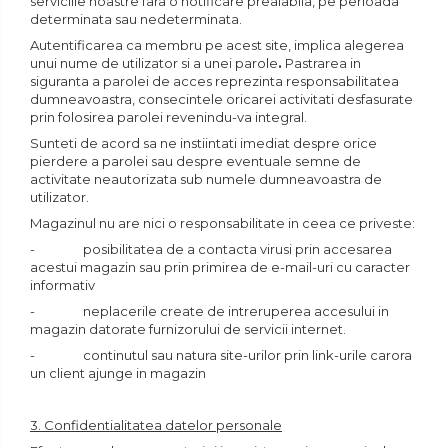
serviciile noastre fara o notificare prealabila, pe perioada
determinata sau nedeterminata.
Autentificarea ca membru pe acest site, implica alegerea
unui nume de utilizator si a unei parole
.
Pastrarea in
siguranta a parolei de acces reprezinta responsabilitatea
dumneavoastra, consecintele oricarei activitati desfasurate
prin folosirea parolei revenindu-va integral.
Sunteti de acord sa ne instiintati imediat despre orice
pierdere a parolei sau despre eventuale semne de
activitate neautorizata sub numele dumneavoastra de
utilizator.
Magazinul nu are nici o responsabilitate in ceea ce priveste:
- posibilitatea de a contacta virusi prin accesarea
acestui magazin sau prin primirea de e-mail-uri cu caracter
informativ
- neplacerile create de intreruperea accesului in
magazin datorate furnizorului de servicii internet.
- continutul sau natura site-urilor prin link-urile carora
un client ajunge in magazin
3. Confidentialitatea datelor personale