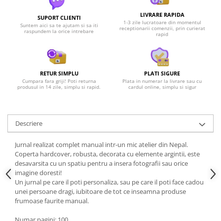
LIVRARE RAPIDA
SUPORT CLIENTI
1-3 zile lucratoare din momentul
Suntem aici sa te ajutam si sa iti
receptionarii comenzii, prin curierat
raspundem la orice intrebare
rapid
RETUR SIMPLU
PLATI SIGURE
Cumpara fara griji! Poti returna
Plata in numerar la livrare sau cu
produsul in 14 zile, simplu si rapid.
cardul online, simplu si sigur
Descriere
Jurnal realizat complet manual intr-un mic atelier din Nepal.
Coperta hardcover, robusta, decorata cu elemente argintii, este
desavarsita cu un spatiu pentru a insera fotografii sau orice
imagine doresti!
Un jurnal pe care il poti personaliza, sau pe care il poti face cadou
unei persoane dragi, iubitoare de tot ce inseamna produse
frumoase faurite manual.
Numar pagini: 100