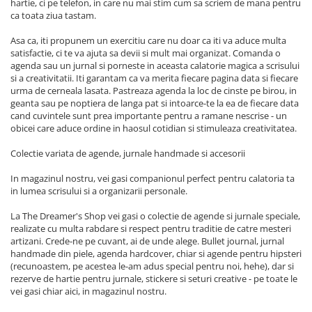
hartie, ci pe telefon, in care nu mai stim cum sa scriem de mana pentru
ca toata ziua tastam.
Asa ca, iti propunem un exercitiu care nu doar ca iti va aduce multa
satisfactie, ci te va ajuta sa devii si mult mai organizat. Comanda o
agenda sau un jurnal si porneste in aceasta calatorie magica a scrisului
si a creativitatii. Iti garantam ca va merita fiecare pagina data si fiecare
urma de cerneala lasata. Pastreaza agenda la loc de cinste pe birou, in
geanta sau pe noptiera de langa pat si intoarce-te la ea de fiecare data
cand cuvintele sunt prea importante pentru a ramane nescrise - un
obicei care aduce ordine in haosul cotidian si stimuleaza creativitatea.
Colectie variata de agende, jurnale handmade si accesorii
In magazinul nostru, vei gasi companionul perfect pentru calatoria ta
in lumea scrisului si a organizarii personale.
La The Dreamer's Shop vei gasi o colectie de agende si jurnale speciale,
realizate cu multa rabdare si respect pentru traditie de catre mesteri
artizani. Crede-ne pe cuvant, ai de unde alege. Bullet journal, jurnal
handmade din piele, agenda hardcover, chiar si agende pentru hipsteri
(recunoastem, pe acestea le-am adus special pentru noi, hehe), dar si
rezerve de hartie pentru jurnale, stickere si seturi creative - pe toate le
vei gasi chiar aici, in magazinul nostru.