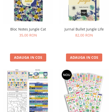
Bloc Notes Jungle Cat
Jurnal Bullet Jungle Life
35,00 RON
82,00 RON
ADAUGA IN COS
ADAUGA IN COS
NOU