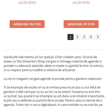
42,00 RON
42,00 RON
ADAUGA IN COS
ADAUGA IN COS
1
2
3
4
Gandurile tale merita un loc special. Chiar credem asta. Tocmai de
aceea, la The Dreamer’s Shop vei gasi o intreaga colectie de agende si
jurnale cu adevarat speciale, alese si create cu gandul la tine, la natura,
si cu respect pentru traditie si obiecte de artizanat.
La noi in magazin vei gasi agende si jurnale pentru ganduri calatoare!
Ti se intampla de multe ori sa ai mintea prea incarcata cu tot felul de
ganduri si idei care par ca nu au loc sa se aseze? Incearca sa scrii intr-
un jurnal. Sau poate ti se intampla sa uiti data unei intalniri importante
la job sau a sedintei cu parintii de la scoala. Pentru asta ai nevoie de o
agenda. Traim intr-o era a digitalizarii, in care notitele nu se mai fac pe