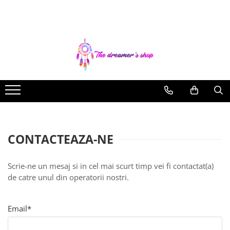
Dreamcatchers
Bratari
Bijuterii Aromaterapie
Agende si Jurnale
Traditionale
Bratari pentru EA
Coliere Aromaterapie
Agende Hardcover
Pentru masina
Bratari pentru EL
Bratari Aromaterapie
Seturi Creative si Accesorii
Brelocuri
CONTACTEAZA-NE
Scrie-ne un mesaj si in cel mai scurt timp vei fi contactat(a)
de catre unul din operatorii nostri.
Email*