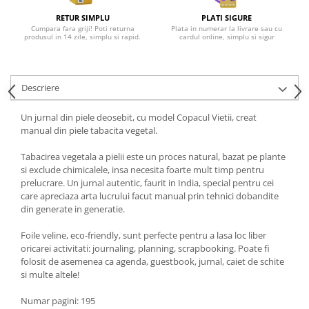
RETUR SIMPLU
PLATI SIGURE
Cumpara fara griji! Poti returna
Plata in numerar la livrare sau cu
produsul in 14 zile, simplu si rapid.
cardul online, simplu si sigur
Descriere
Un jurnal din piele deosebit, cu model Copacul Vietii, creat
manual din piele tabacita vegetal.
Tabacirea vegetala a pielii este un proces natural, bazat pe plante
si exclude chimicalele, insa necesita foarte mult timp pentru
prelucrare. Un jurnal autentic, faurit in India, special pentru cei
care apreciaza arta lucrului facut manual prin tehnici dobandite
din generate in generatie.
Foile veline, eco-friendly, sunt perfecte pentru a lasa loc liber
oricarei activitati: journaling, planning, scrapbooking. Poate fi
folosit de asemenea ca agenda, guestbook, jurnal, caiet de schite
si multe altele!
Numar pagini: 195