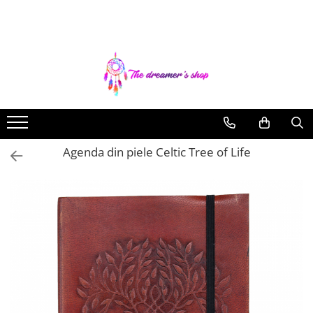
Toate Produsele
Dreamcatchers
Traditionale
Pentru masina
Brelocuri
Agenda din piele Celtic Tree of Life
Decoratiuni Aztece
Bratari
Bratari pentru EA
Bratari pentru EL
Bijuterii Aromaterapie
Coliere Aromaterapie
Bratari Aromaterapie
Lumanari Parfumate