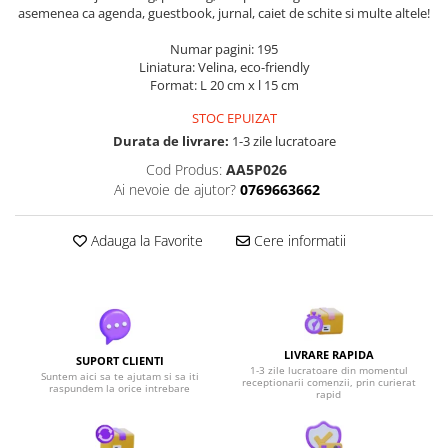
asemenea ca agenda, guestbook, jurnal, caiet de schite si multe altele!
Numar pagini: 195
Liniatura: Velina, eco-friendly
Format: L 20 cm x l 15 cm
STOC EPUIZAT
Durata de livrare:
1-3 zile lucratoare
Cod Produs:
AA5P026
Ai nevoie de ajutor?
0769663662
Adauga la Favorite
Cere informatii
LIVRARE RAPIDA
SUPORT CLIENTI
1-3 zile lucratoare din momentul
Suntem aici sa te ajutam si sa iti
receptionarii comenzii, prin curierat
raspundem la orice intrebare
rapid