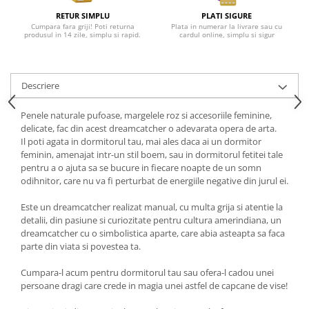
RETUR SIMPLU
PLATI SIGURE
Cumpara fara griji! Poti returna
Plata in numerar la livrare sau cu
produsul in 14 zile, simplu si rapid.
cardul online, simplu si sigur
Descriere
Penele naturale pufoase, margelele roz si accesoriile feminine,
delicate, fac din acest dreamcatcher o adevarata opera de arta.
Il poti agata in dormitorul tau, mai ales daca ai un dormitor
feminin, amenajat intr-un stil boem, sau in dormitorul fetitei tale
pentru a o ajuta sa se bucure in fiecare noapte de un somn
odihnitor, care nu va fi perturbat de energiile negative din jurul ei.
Este un dreamcatcher realizat manual, cu multa grija si atentie la
detalii, din pasiune si curiozitate pentru cultura amerindiana, un
dreamcatcher cu o simbolistica aparte, care abia asteapta sa faca
parte din viata si povestea ta.
Cumpara-l acum pentru dormitorul tau sau ofera-l cadou unei
persoane dragi care crede in magia unei astfel de capcane de vise!