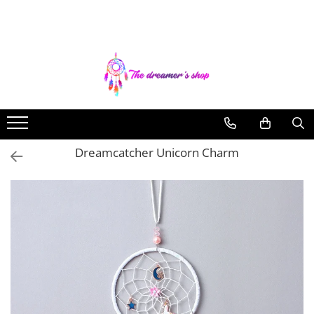
Toate Produsele
Dreamcatchers
Traditionale
Pentru masina
Brelocuri
Dreamcatcher Unicorn Charm
Decoratiuni Aztece
Bratari
Bratari pentru EA
Bratari pentru EL
Bijuterii Aromaterapie
Coliere Aromaterapie
Bratari Aromaterapie
Lumanari Parfumate