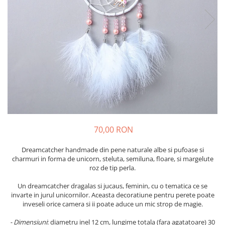
Flori Uscate
Agende si Jurnale
Agende Hardcover
Seturi Creative si Accesorii
Ambalaje Cadouri
70,00 RON
Dreamcatcher handmade din pene naturale albe si pufoase si
charmuri in forma de unicorn, steluta, semiluna, floare, si margelute
roz de tip perla.
Un dreamcatcher dragalas si jucaus, feminin, cu o tematica ce se
invarte in jurul unicornilor. Aceasta decoratiune pentru perete poate
inveseli orice camera si ii poate aduce un mic strop de magie.
- Dimensiuni
: diametru inel 12 cm, lungime totala (fara agatatoare) 30