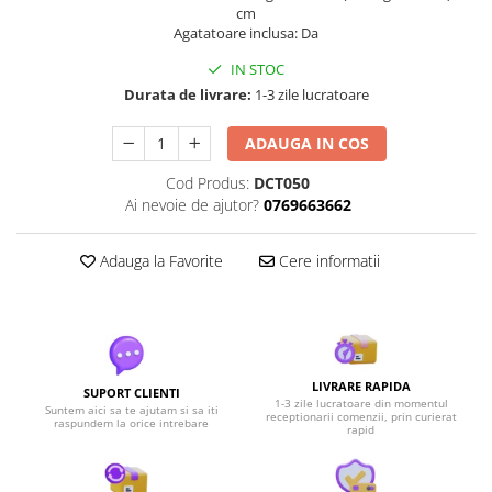
cm
Agatatoare inclusa: Da
IN STOC
Durata de livrare:
1-3 zile lucratoare
ADAUGA IN COS
Cod Produs:
DCT050
Ai nevoie de ajutor?
0769663662
Adauga la Favorite
Cere informatii
LIVRARE RAPIDA
SUPORT CLIENTI
1-3 zile lucratoare din momentul
Suntem aici sa te ajutam si sa iti
receptionarii comenzii, prin curierat
raspundem la orice intrebare
rapid