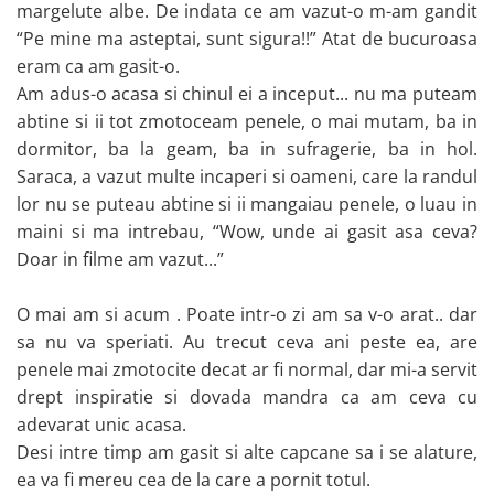
margelute albe. De indata ce am vazut-o m-am gandit
“Pe mine ma asteptai, sunt sigura!!” Atat de bucuroasa
eram ca am gasit-o.
Am adus-o acasa si chinul ei a inceput... nu ma puteam
abtine si ii tot zmotoceam penele, o mai mutam, ba in
dormitor, ba la geam, ba in sufragerie, ba in hol.
Saraca, a vazut multe incaperi si oameni, care la randul
lor nu se puteau abtine si ii mangaiau penele, o luau in
maini si ma intrebau, “Wow, unde ai gasit asa ceva?
Doar in filme am vazut...”
O mai am si acum . Poate intr-o zi am sa v-o arat.. dar
sa nu va speriati. Au trecut ceva ani peste ea, are
penele mai zmotocite decat ar fi normal, dar mi-a servit
drept inspiratie si dovada mandra ca am ceva cu
adevarat unic acasa.
Desi intre timp am gasit si alte capcane sa i se alature,
ea va fi mereu cea de la care a pornit totul.