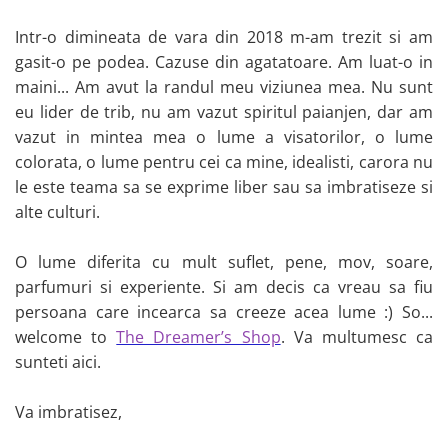
Intr-o dimineata de vara din 2018 m-am trezit si am
gasit-o pe podea. Cazuse din agatatoare. Am luat-o in
maini... Am avut la randul meu viziunea mea. Nu sunt
eu lider de trib, nu am vazut spiritul paianjen, dar am
vazut in mintea mea o lume a visatorilor, o lume
colorata, o lume pentru cei ca mine, idealisti, carora nu
le este teama sa se exprime liber sau sa imbratiseze si
alte culturi.
O lume diferita cu mult suflet, pene, mov, soare,
parfumuri si experiente. Si am decis ca vreau sa fiu
persoana care incearca sa creeze acea lume :) So...
welcome to
The Dreamer’s Shop
. Va multumesc ca
sunteti aici.
Va imbratisez,