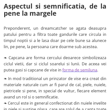
Aspectul si semnificatia, de la
pene la margele
Preponderent, un dreamcatcher se agata deasupra
patului pentru a filtra toate gandurile care circula in
timpul noptii si a le lasa doar pe cele bune sa alunece
lin, pe pene, la persoana care doarme sub acestea.
❧ Capcana are forma cercului deoarece simbolizeaza
ciclul vietii, dar si ciclul soarelui si lunii. De aceea vei
putea gasi si capcane de vise in
forma de semiluna
.
❧ In mod traditional un prinzator de vise era creat din
materiale naturale cum ar fi parul de cal, piele, nuiele,
pietricele si pene, in special de vultur, fiecare element
avand un rol si o semnificatie.
❧ Cercul este in general confectionat din nuiele invelite
in piele si sustine plasa, care are rolul de a capta toate