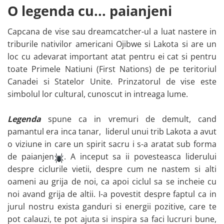
O legenda cu... paianjeni
Capcana de vise sau dreamcatcher-ul a luat nastere in
triburile nativilor americani Ojibwe si Lakota si are un
loc cu adevarat important atat pentru ei cat si pentru
toate Primele Natiuni (First Nations) de pe teritoriul
Canadei si Statelor Unite. Prinzatorul de vise este
simbolul lor cultural, cunoscut in intreaga lume.
Legenda
spune ca in vremuri de demult, cand
pamantul era inca tanar, liderul unui trib Lakota a avut
o viziune in care un spirit sacru i s-a aratat sub forma
de paianjen
. A inceput sa ii povesteasca liderului
despre ciclurile vietii, despre cum ne nastem si alti
oameni au grija de noi, ca apoi ciclul sa se incheie cu
noi avand grija de altii. I-a povestit despre faptul ca in
jurul nostru exista ganduri si energii pozitive, care te
pot calauzi, te pot ajuta si inspira sa faci lucruri bune,