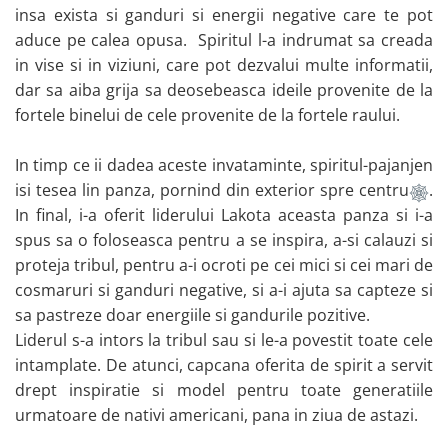
insa exista si ganduri si energii negative care te pot
aduce pe calea opusa. Spiritul l-a indrumat sa creada
in vise si in viziuni, care pot dezvalui multe informatii,
dar sa aiba grija sa deosebeasca ideile provenite de la
fortele binelui de cele provenite de la fortele raului.
In timp ce ii dadea aceste invataminte, spiritul-pajanjen
isi tesea lin panza, pornind din exterior spre centru
.
In final, i-a oferit liderului Lakota aceasta panza si i-a
spus sa o foloseasca pentru a se inspira, a-si calauzi si
proteja tribul, pentru a-i ocroti pe cei mici si cei mari de
cosmaruri si ganduri negative, si a-i ajuta sa capteze si
sa pastreze doar energiile si gandurile pozitive.
Liderul s-a intors la tribul sau si le-a povestit toate cele
intamplate. De atunci, capcana oferita de spirit a servit
drept inspiratie si model pentru toate generatiile
urmatoare de nativi americani, pana in ziua de astazi.