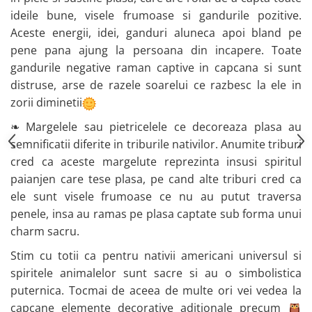
ideile bune, visele frumoase si gandurile pozitive.
Aceste energii, idei, ganduri aluneca apoi bland pe
pene pana ajung la persoana din incapere. Toate
gandurile negative raman captive in capcana si sunt
distruse, arse de razele soarelui ce razbesc la ele in
zorii diminetii
❧ Margelele sau pietricelele ce decoreaza plasa au
semnificatii diferite in triburile nativilor. Anumite triburi
cred ca aceste margelute reprezinta insusi spiritul
paianjen care tese plasa, pe cand alte triburi cred ca
ele sunt visele frumoase ce nu au putut traversa
penele, insa au ramas pe plasa captate sub forma unui
charm sacru.
Stim cu totii ca pentru nativii americani universul si
spiritele animalelor sunt sacre si au o simbolistica
puternica. Tocmai de aceea de multe ori vei vedea la
capcane elemente decorative aditionale precum