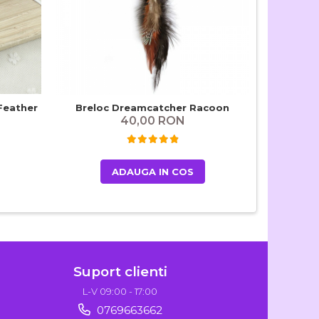
Feather
Breloc Dreamcatcher Racoon
Dreamcat
40,00 RON
ADAUGA IN COS
Suport clienti
L-V 09:00 - 17:00
0769663662