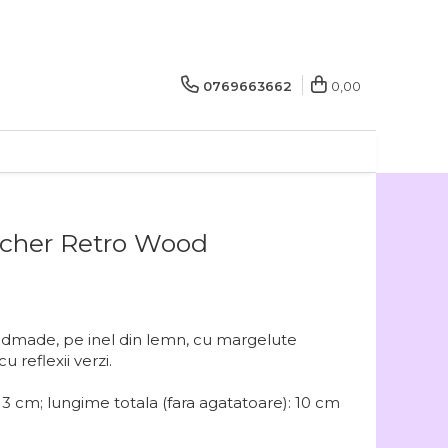
0769663662
0,00
cher Retro Wood
dmade, pe inel din lemn, cu margelute
u reflexii verzi.
: 3 cm; lungime totala (fara agatatoare): 10 cm