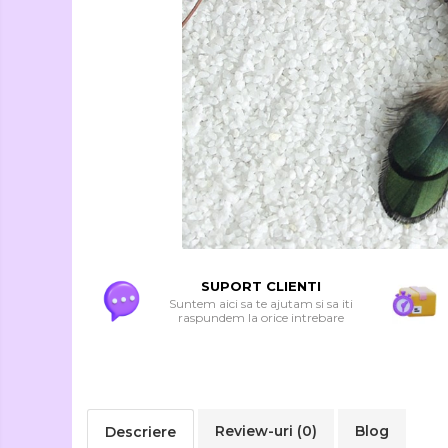
Seturi Creative si
Accesorii
Ambalaje Cadouri
SUPORT CLIENTI
Suntem aici sa te ajutam si sa iti
raspundem la orice intrebare
Review-uri
(0)
Blog
Descriere