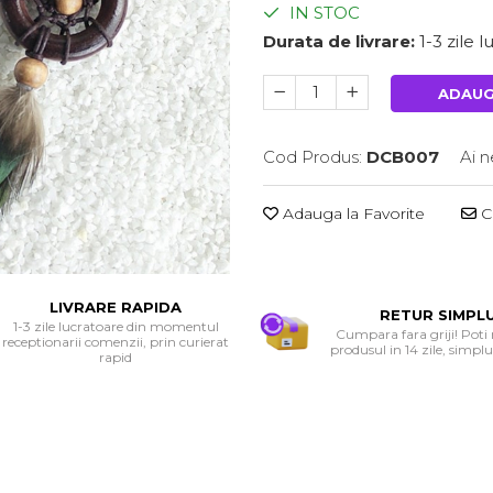
IN STOC
Durata de livrare:
1-3 zile 
ADAUG
Cod Produs:
DCB007
Ai n
Adauga la Favorite
Ce
LIVRARE RAPIDA
RETUR SIMPL
1-3 zile lucratoare din momentul
Cumpara fara griji! Poti
receptionarii comenzii, prin curierat
produsul in 14 zile, simplu 
rapid