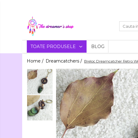
Toate Produsele
Dreamcatchers
Traditionale
Decoratiuni
TOATE PRODUSELE
BLOG
Aztece
Pentru masina
Bratari
Home /
Dreamcatchers /
Breloc Dreamcatcher Retro W
Brelocuri
Bijuterii
Bratari pentru EA
Aromaterapie
Lumanari
Bratari pentru EL
Parfumate
Coliere Aromaterapie
Flori
Bratari Aromaterapie
Uscate
Agende si Jurnale
Agende Hardcover