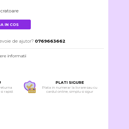
lucratoare
A IN COS
evoie de ajutor?
0769663662
re informatii
U
PLATI SIGURE
 returna
Plata in numerar la livrare sau cu
si rapid.
cardul online, simplu si sigur