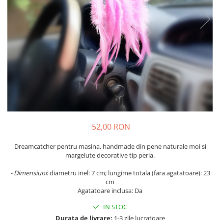
Flori Uscate
Agende si Jurnale
Agende Hardcover
Seturi Creative si Accesorii
Ambalaje Cadouri
52,00 RON
Dreamcatcher pentru masina, handmade din pene naturale moi si
margelute decorative tip perla.
- Dimensiuni
: diametru inel: 7 cm; lungime totala (fara agatatoare): 23
cm
Agatatoare inclusa: Da
IN STOC
Durata de livrare:
1-3 zile lucratoare