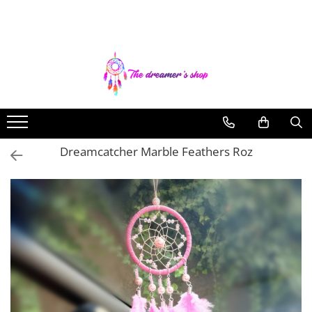
Toate Produsele
Dreamcatchers
Traditionale
Pentru masina
Brelocuri
Dreamcatcher Marble Feathers Roz
Decoratiuni Aztece
Bratari
Bratari pentru EA
Bratari pentru EL
Bijuterii Aromaterapie
Coliere Aromaterapie
Bratari Aromaterapie
Lumanari Parfumate