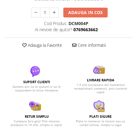
ADAUGA IN COS
Cod Produs:
DCM004P
Ai nevoie de ajutor?
0769663662
Adauga la Favorite
Cere informatii
LIVRARE RAPIDA
SUPORT CLIENTI
1-3 zile lucratoare din momentul
Suntem aici sa te ajutam si sa iti
receptionarii comenzii, prin curierat
raspundem la orice intrebare
rapid
RETUR SIMPLU
PLATI SIGURE
Cumpara fara griji! Poti returna
Plata in numerar la livrare sau cu
produsul in 14 zile, simplu si rapid.
cardul online, simplu si sigur