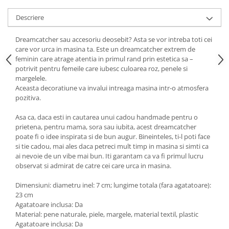
Descriere
Dreamcatcher sau accesoriu deosebit? Asta se vor intreba toti cei
care vor urca in masina ta. Este un dreamcatcher extrem de
feminin care atrage atentia in primul rand prin estetica sa –
potrivit pentru femeile care iubesc culoarea roz, penele si
margelele.
Aceasta decoratiune va invalui intreaga masina intr-o atmosfera
pozitiva.
Asa ca, daca esti in cautarea unui cadou handmade pentru o
prietena, pentru mama, sora sau iubita, acest dreamcatcher
poate fi o idee inspirata si de bun augur. Bineinteles, ti-l poti face
si tie cadou, mai ales daca petreci mult timp in masina si simti ca
ai nevoie de un vibe mai bun. Iti garantam ca va fi primul lucru
observat si admirat de catre cei care urca in masina.
Dimensiuni: diametru inel: 7 cm; lungime totala (fara agatatoare):
23 cm
Agatatoare inclusa: Da
Material: pene naturale, piele, margele, material textil, plastic
Agatatoare inclusa: Da