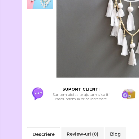
Seturi Creative si
Accesorii
Ambalaje Cadouri
SUPORT CLIENTI
Suntem aici sa te ajutam si sa iti
raspundem la orice intrebare
Review-uri
(0)
Blog
Descriere