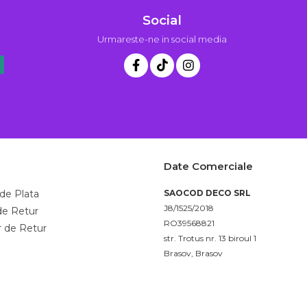
Social
Urmareste-ne in social media
Date Comerciale
de Plata
SAOCOD DECO SRL
J8/1525/2018
 de Retur
RO39568821
 de Retur
str. Trotus nr. 13 biroul 1
Brasov, Brasov