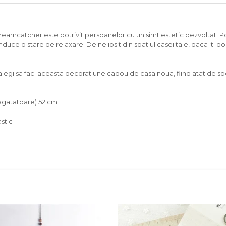
reamcatcher este potrivit persoanelor cu un simt estetic dezvoltat. Po
nduce o stare de relaxare. De nelipsit din spatiul casei tale, daca iti 
legi sa faci aceasta decoratiune cadou de casa noua, fiind atat de spec
 agatatoare) 52 cm
astic