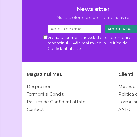
Newsletter
Nu rata ofertele si promotiile noastre
Vreau sa primesc newsletter cu promotiile
magazinului. Afla mai multe in
Politica de
Confidentialitate
Magazinul Meu
Clienti
Despre noi
Metode 
Termeni si Conditii
Politica
Politica de Confidentialitate
Formular
Contact
ANPC