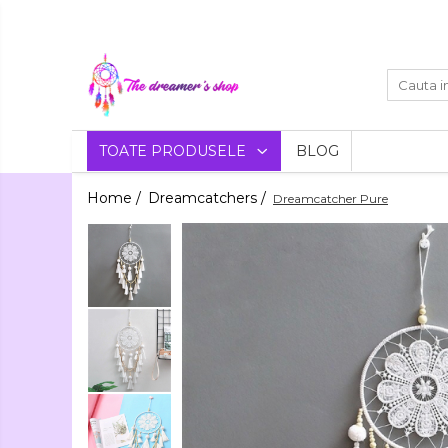
Toate Produsele
Dreamcatchers
Traditionale
Decoratiuni
TOATE PRODUSELE
BLOG
Aztece
Pentru masina
Bratari
Home /
Dreamcatchers /
Dreamcatcher Pure
Brelocuri
Bijuterii
Bratari pentru EA
Aromaterapie
Lumanari
Bratari pentru EL
Parfumate
Coliere Aromaterapie
Flori
Bratari Aromaterapie
Uscate
Agende si Jurnale
Agende Hardcover