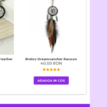
Feather
Breloc Dreamcatcher Racoon
Dreamcat
40,00 RON
ADAUGA IN COS