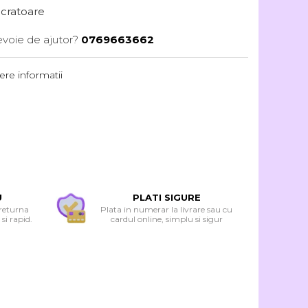
lucratoare
evoie de ajutor?
0769663662
re informatii
U
PLATI SIGURE
 returna
Plata in numerar la livrare sau cu
si rapid.
cardul online, simplu si sigur