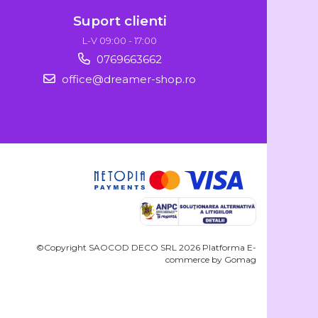
Suport clienti
L-V 09:00 - 17:00
0769663662
office@dreamer-shop.ro
©Copyright SAOCOD DECO SRL 2026
Platforma E-
commerce by Gomag