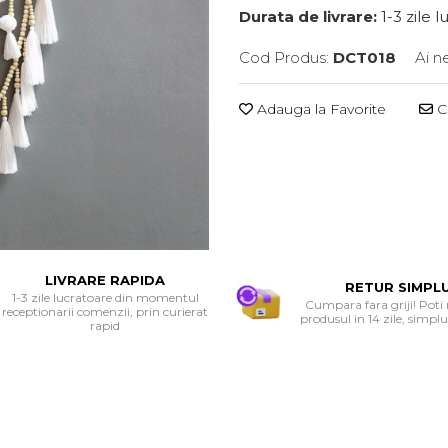
Durata de livrare:
1-3 zile 
Cod Produs:
DCT018
Ai n
Adauga la Favorite
Ce
LIVRARE RAPIDA
RETUR SIMPL
1-3 zile lucratoare din momentul
Cumpara fara griji! Poti
receptionarii comenzii, prin curierat
produsul in 14 zile, simplu 
rapid