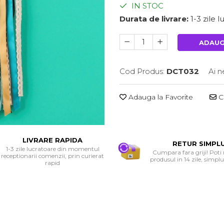
IN STOC
Durata de livrare:
1-3 zile 
ADAUG
Cod Produs:
DCT032
Ai n
Adauga la Favorite
Ce
LIVRARE RAPIDA
RETUR SIMPL
1-3 zile lucratoare din momentul
Cumpara fara griji! Poti
receptionarii comenzii, prin curierat
produsul in 14 zile, simplu 
rapid