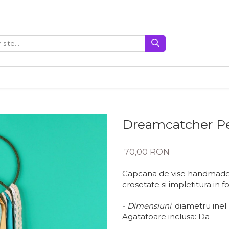
Dreamcatcher P
70,00 RON
Capcana de vise handmade, c
crosetate si impletitura in 
- Dimensiuni
: diametru inel
Agatatoare inclusa: Da