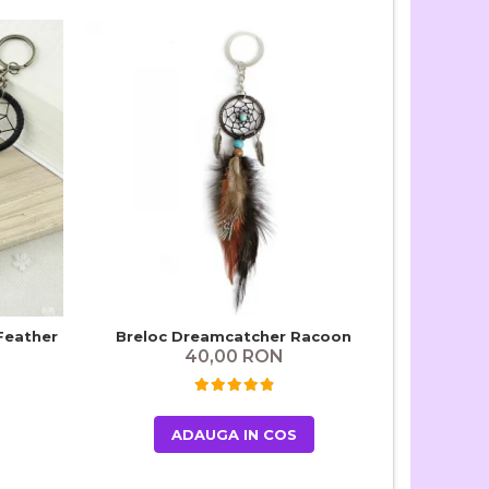
Feather
Breloc Dreamcatcher Racoon
Dreamcat
40,00 RON
ADAUGA IN COS