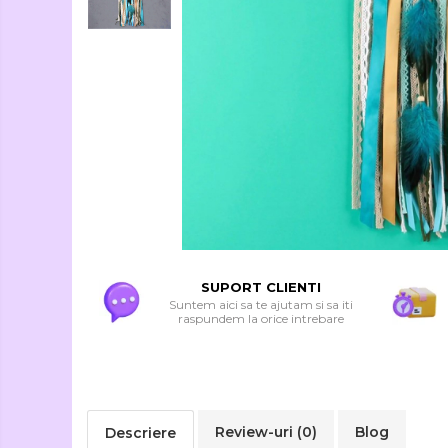
Seturi Creative si
Accesorii
Ambalaje Cadouri
SUPORT CLIENTI
Suntem aici sa te ajutam si sa iti
raspundem la orice intrebare
Review-uri
(0)
Blog
Descriere