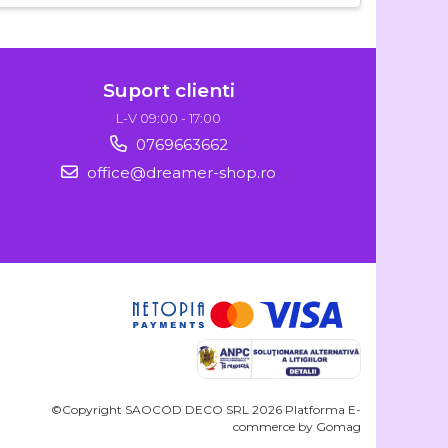
Suport clienti
L-V 09:00 - 17:00
0769663662
office@dreamer-shop.ro
©Copyright SAOCOD DECO SRL 2026
Platforma E-
commerce by Gomag