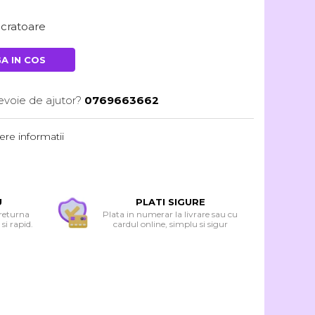
lucratoare
A IN COS
evoie de ajutor?
0769663662
re informatii
U
PLATI SIGURE
 returna
Plata in numerar la livrare sau cu
si rapid.
cardul online, simplu si sigur