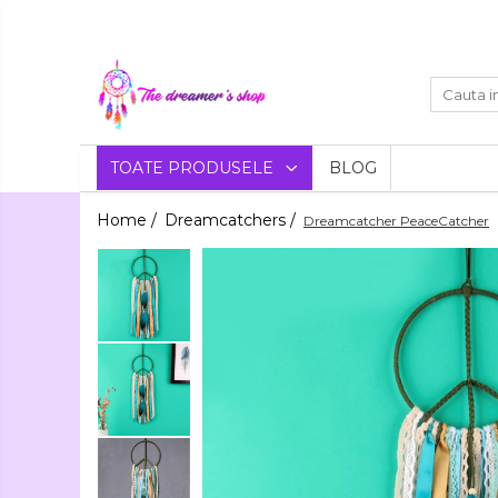
Toate Produsele
Dreamcatchers
Traditionale
Decoratiuni
TOATE PRODUSELE
BLOG
Aztece
Pentru masina
Bratari
Home /
Dreamcatchers /
Dreamcatcher PeaceCatcher
Brelocuri
Bijuterii
Bratari pentru EA
Aromaterapie
Lumanari
Bratari pentru EL
Parfumate
Coliere Aromaterapie
Flori
Bratari Aromaterapie
Uscate
Agende si Jurnale
Agende Hardcover