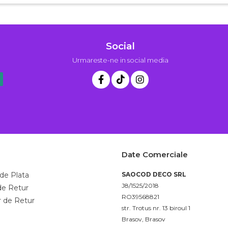
Social
Urmareste-ne in social media
Date Comerciale
de Plata
SAOCOD DECO SRL
J8/1525/2018
 de Retur
RO39568821
 de Retur
str. Trotus nr. 13 biroul 1
Brasov, Brasov