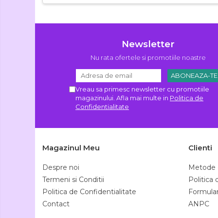
Newsletter
Nu rata ofertele si promotiile noastre
Vreau sa primesc newsletter cu promotiile
magazinului. Afla mai multe in
Politica de
Confidentialitate
Magazinul Meu
Clienti
Despre noi
Metode 
Termeni si Conditii
Politica
Politica de Confidentialitate
Formular
Contact
ANPC