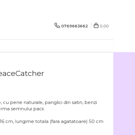
0769663662
0,00
eaceCatcher
u pene naturale, panglici din satin, benzi
forma semnului pacii.
 16 cm, lungime totala (fara agatatoare) 50 cm