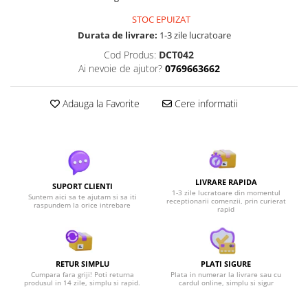
STOC EPUIZAT
Durata de livrare:
1-3 zile lucratoare
Cod Produs:
DCT042
Ai nevoie de ajutor?
0769663662
Adauga la Favorite
Cere informatii
LIVRARE RAPIDA
SUPORT CLIENTI
1-3 zile lucratoare din momentul
Suntem aici sa te ajutam si sa iti
receptionarii comenzii, prin curierat
raspundem la orice intrebare
rapid
RETUR SIMPLU
PLATI SIGURE
Cumpara fara griji! Poti returna
Plata in numerar la livrare sau cu
produsul in 14 zile, simplu si rapid.
cardul online, simplu si sigur