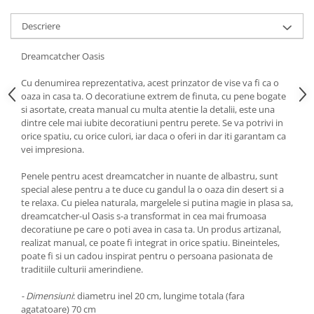
Descriere
Dreamcatcher Oasis
Cu denumirea reprezentativa, acest prinzator de vise va fi ca o
oaza in casa ta. O decoratiune extrem de finuta, cu pene bogate
si asortate, creata manual cu multa atentie la detalii, este una
dintre cele mai iubite decoratiuni pentru perete. Se va potrivi in
orice spatiu, cu orice culori, iar daca o oferi in dar iti garantam ca
vei impresiona.
Penele pentru acest dreamcatcher in nuante de albastru, sunt
special alese pentru a te duce cu gandul la o oaza din desert si a
te relaxa. Cu pielea naturala, margelele si putina magie in plasa sa,
dreamcatcher-ul Oasis s-a transformat in cea mai frumoasa
decoratiune pe care o poti avea in casa ta. Un produs artizanal,
realizat manual, ce poate fi integrat in orice spatiu. Bineinteles,
poate fi si un cadou inspirat pentru o persoana pasionata de
traditiile culturii amerindiene.
- Dimensiuni
: diametru inel 20 cm, lungime totala (fara
agatatoare) 70 cm