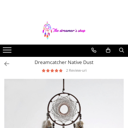
Toate Produsele
Dreamcatchers
Traditionale
Pentru masina
Brelocuri
Dreamcatcher Native Dust
Decoratiuni Aztece
2 Review-uri
Bratari
Bratari pentru EA
Bratari pentru EL
Bijuterii Aromaterapie
Coliere Aromaterapie
Bratari Aromaterapie
Lumanari Parfumate