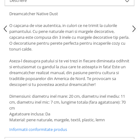
Descriere
Dreamcatcher Native Dust
O capcana de vise autentica, in culori ce ne trimit la culorile
pamantului. Cu pene naturale mari si margele decorative,
capcana este compusa din 3 inele cu margele decorative tip perla.
O decoratiune pentru perete perfecta pentru incaperile cozy cu
tonuri calde.
Aseza-l deasupra patului si te vei trezi in fiecare dimineata odihnit
si entuziasmat cu gandul la ziua care te asteapta in fata! Este un
dreamcatcher realizat manual, din pasiune pentru cultura si
traditiile popoarelor din America de Nord. Te provocam sa
descoperi si tu povestea acestui dreamcatcher!
Dimensiuni: diametru inel mare: 20 cm, diametru inel mediu: 11
cm, diametru inel mic: 7 cm, lungime totala (fara agatatoare): 70
cm
Agatatoare inclusa: Da
Material: pene naturale, margele, textil, plastic, lemn
Informatii conformitate produs