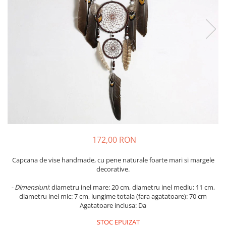
Flori Uscate
Agende si Jurnale
Agende Hardcover
Seturi Creative si Accesorii
Ambalaje Cadouri
172,00 RON
Capcana de vise handmade, cu pene naturale foarte mari si margele
decorative.
- Dimensiuni
: diametru inel mare: 20 cm, diametru inel mediu: 11 cm,
diametru inel mic: 7 cm, lungime totala (fara agatatoare): 70 cm
Agatatoare inclusa: Da
STOC EPUIZAT