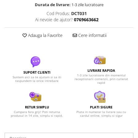
Durata de livrare:
1-3 zile lucratoare
Cod Produs:
DCT031
Ai nevoie de ajutor?
0769663662
Adauga la Favorite
Cere informatii
LIVRARE RAPIDA
SUPORT CLIENTI
1-3 zile lucratoare din momentul
Suntem aici sa te ajutam si sa iti
receptionarii comenzii, prin curierat
raspundem la orice intrebare
rapid
RETUR SIMPLU
PLATI SIGURE
Cumpara fara griji! Poti returna
Plata in numerar la livrare sau cu
produsul in 14 zile, simplu si rapid.
cardul online, simplu si sigur