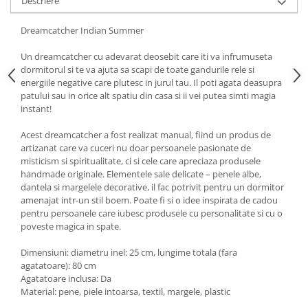
Descriere
Dreamcatcher Indian Summer
Un dreamcatcher cu adevarat deosebit care iti va infrumuseta
dormitorul si te va ajuta sa scapi de toate gandurile rele si
energiile negative care plutesc in jurul tau. Il poti agata deasupra
patului sau in orice alt spatiu din casa si ii vei putea simti magia
instant!
Acest dreamcatcher a fost realizat manual, fiind un produs de
artizanat care va cuceri nu doar persoanele pasionate de
misticism si spiritualitate, ci si cele care apreciaza produsele
handmade originale. Elementele sale delicate – penele albe,
dantela si margelele decorative, il fac potrivit pentru un dormitor
amenajat intr-un stil boem. Poate fi si o idee inspirata de cadou
pentru persoanele care iubesc produsele cu personalitate si cu o
poveste magica in spate.
Dimensiuni: diametru inel: 25 cm, lungime totala (fara
agatatoare): 80 cm
Agatatoare inclusa: Da
Material: pene, piele intoarsa, textil, margele, plastic