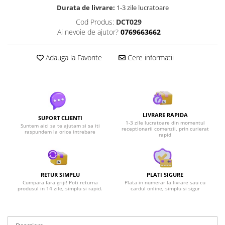
Durata de livrare:
1-3 zile lucratoare
Cod Produs:
DCT029
Ai nevoie de ajutor?
0769663662
Adauga la Favorite
Cere informatii
LIVRARE RAPIDA
SUPORT CLIENTI
1-3 zile lucratoare din momentul
Suntem aici sa te ajutam si sa iti
receptionarii comenzii, prin curierat
raspundem la orice intrebare
rapid
RETUR SIMPLU
PLATI SIGURE
Cumpara fara griji! Poti returna
Plata in numerar la livrare sau cu
produsul in 14 zile, simplu si rapid.
cardul online, simplu si sigur