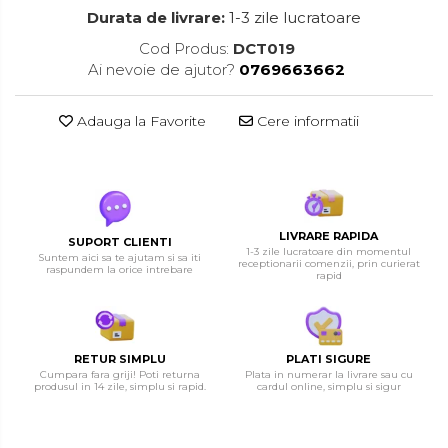
Durata de livrare:
1-3 zile lucratoare
Cod Produs:
DCT019
Ai nevoie de ajutor?
0769663662
Adauga la Favorite
Cere informatii
LIVRARE RAPIDA
SUPORT CLIENTI
1-3 zile lucratoare din momentul
Suntem aici sa te ajutam si sa iti
receptionarii comenzii, prin curierat
raspundem la orice intrebare
rapid
RETUR SIMPLU
PLATI SIGURE
Cumpara fara griji! Poti returna
Plata in numerar la livrare sau cu
produsul in 14 zile, simplu si rapid.
cardul online, simplu si sigur