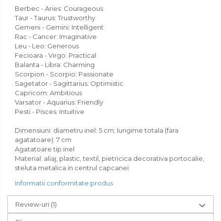
Berbec - Aries: Courageous
Taur - Taurus: Trustworthy
Gemeni - Gemini: Intelligent
Rac - Cancer: Imaginative
Leu - Leo: Generous
Fecioara - Virgo: Practical
Balanta - Libra: Charming
Scorpion - Scorpio: Passionate
Sagetator - Sagittarius: Optimistic
Capricorn: Ambitious
Varsator - Aquarius: Friendly
Pesti - Pisces: Intuitive
Dimensiuni: diametru inel: 5 cm; lungime totala (fara
agatatoare): 7 cm
Agatatoare tip inel
Material: aliaj, plastic, textil, pietricica decorativa portocalie,
steluta metalica in centrul capcanei
Informatii conformitate produs
Review-uri
(1)