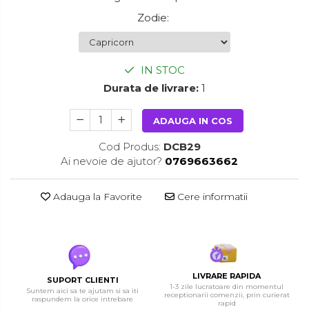
Zodie
:
IN STOC
Durata de livrare:
1
ADAUGA IN COS
Cod Produs:
DCB29
Ai nevoie de ajutor?
0769663662
Adauga la Favorite
Cere informatii
LIVRARE RAPIDA
SUPORT CLIENTI
1-3 zile lucratoare din momentul
Suntem aici sa te ajutam si sa iti
receptionarii comenzii, prin curierat
raspundem la orice intrebare
rapid