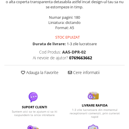
o alta coperta transparenta detasabila astfel incat design-ul tau sa nu
se estompeze in timp.
Numar pagini: 180
Liniatura: dictando
Format: A5
STOC EPUIZAT
Durata de livrare:
1-3 zile lucratoare
Cod Produs:
AA5-DPR-02
Ai nevoie de ajutor?
0769663662
Adauga la Favorite
Cere informatii
LIVRARE RAPIDA
SUPORT CLIENTI
1-3 zile lucratoare din momentul
Suntem aici sa te ajutam si sa iti
receptionarii comenzii, prin curierat
raspundem la orice intrebare
rapid