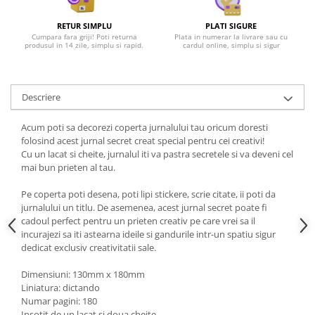
RETUR SIMPLU
PLATI SIGURE
Cumpara fara griji! Poti returna
Plata in numerar la livrare sau cu
produsul in 14 zile, simplu si rapid.
cardul online, simplu si sigur
Descriere
Acum poti sa decorezi coperta jurnalului tau oricum doresti
folosind acest jurnal secret creat special pentru cei creativi!
Cu un lacat si cheite, jurnalul iti va pastra secretele si va deveni cel
mai bun prieten al tau.
Pe coperta poti desena, poti lipi stickere, scrie citate, ii poti da
jurnalului un titlu. De asemenea, acest jurnal secret poate fi
cadoul perfect pentru un prieten creativ pe care vrei sa il
incurajezi sa iti astearna ideile si gandurile intr-un spatiu sigur
dedicat exclusiv creativitatii sale.
Dimensiuni: 130mm x 180mm
Liniatura: dictando
Numar pagini: 180
Insotit de un lacat si doua cheite