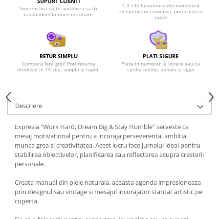
SUPORT CLIENTI
1-3 zile lucratoare din momentul
Suntem aici sa te ajutam si sa iti
receptionarii comenzii, prin curierat
raspundem la orice intrebare
rapid
RETUR SIMPLU
PLATI SIGURE
Cumpara fara griji! Poti returna
Plata in numerar la livrare sau cu
produsul in 14 zile, simplu si rapid.
cardul online, simplu si sigur
Descriere
Expresia "Work Hard, Dream Big & Stay Humble” serveste ca
mesaj motivational pentru a incuraja perseverenta, ambitia,
munca grea si creativitatea. Acest lucru face jurnalul ideal pentru
stabilirea obiectivelor, planificarea sau reflectarea asupra cresterii
personale.
Creata manual din piele naturala, aceasta agenda impresioneaza
prin designul sau vintage si mesajul incurajator stantat artistic pe
coperta.