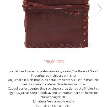
Flori Uscate
Agende si Jurnale
Agende Hardcover
Seturi Creative si Accesorii
Ambalaje Cadouri
136,00 RON
Jurnal handmade din piele naturala gravata, The Book of Good
Thoughts, cu inchidere prin siret
Un jurnal din piele moale, cu detalii impletite si cusaturi manuale,
creata intr-un mic atelier de artizani din India.
Cadoul perfect pentru tine sau cineva drag tie - poate fi folosit ca
agenda, jurnal, sketchbook, avand un numar mare de foi veline.
Numar pagini: 200
Liniatura: Velina, eco-friendly
Format: L 15 cm x l 10 cm