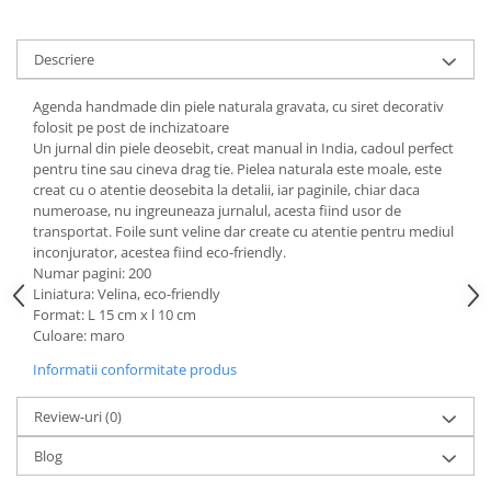
Descriere
Agenda handmade din piele naturala gravata, cu siret decorativ
folosit pe post de inchizatoare
Un jurnal din piele deosebit, creat manual in India, cadoul perfect
pentru tine sau cineva drag tie. Pielea naturala este moale, este
creat cu o atentie deosebita la detalii, iar paginile, chiar daca
numeroase, nu ingreuneaza jurnalul, acesta fiind usor de
transportat. Foile sunt veline dar create cu atentie pentru mediul
inconjurator, acestea fiind eco-friendly.
Numar pagini: 200
Liniatura: Velina, eco-friendly
Format: L 15 cm x l 10 cm
Culoare: maro
Informatii conformitate produs
Review-uri
(0)
Blog