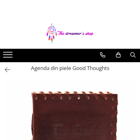
Toate Produsele
Dreamcatchers
Traditionale
Pentru masina
Brelocuri
Agenda din piele Good Thoughts
Decoratiuni Aztece
Bratari
Bratari pentru EA
Bratari pentru EL
Bijuterii Aromaterapie
Coliere Aromaterapie
Bratari Aromaterapie
Lumanari Parfumate