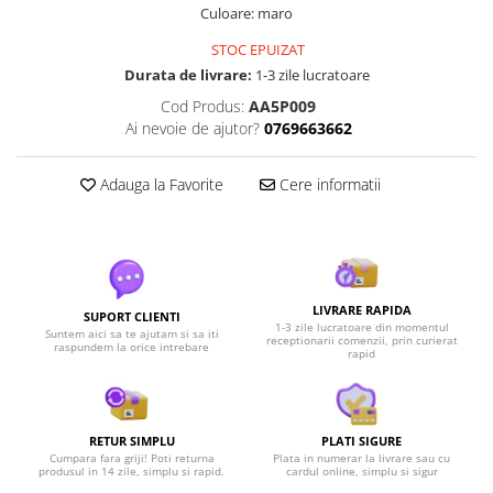
Culoare: maro
STOC EPUIZAT
Durata de livrare:
1-3 zile lucratoare
Cod Produs:
AA5P009
Ai nevoie de ajutor?
0769663662
Adauga la Favorite
Cere informatii
LIVRARE RAPIDA
SUPORT CLIENTI
1-3 zile lucratoare din momentul
Suntem aici sa te ajutam si sa iti
receptionarii comenzii, prin curierat
raspundem la orice intrebare
rapid
RETUR SIMPLU
PLATI SIGURE
Cumpara fara griji! Poti returna
Plata in numerar la livrare sau cu
produsul in 14 zile, simplu si rapid.
cardul online, simplu si sigur