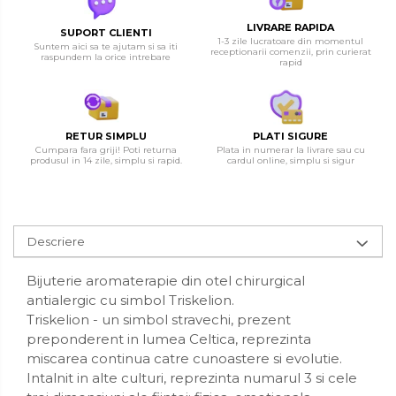
LIVRARE RAPIDA
SUPORT CLIENTI
1-3 zile lucratoare din momentul
Suntem aici sa te ajutam si sa iti
receptionarii comenzii, prin curierat
raspundem la orice intrebare
rapid
RETUR SIMPLU
PLATI SIGURE
Cumpara fara griji! Poti returna
Plata in numerar la livrare sau cu
produsul in 14 zile, simplu si rapid.
cardul online, simplu si sigur
Descriere
Bijuterie aromaterapie din otel chirurgical
antialergic cu simbol Triskelion.
Triskelion - un simbol stravechi, prezent
preponderent in lumea Celtica, reprezinta
miscarea continua catre cunoastere si evolutie.
Intalnit in alte culturi, reprezinta numarul 3 si cele