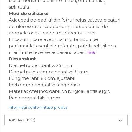
trei dimensiuni ale fiintei: fizica, emotionala,
spirituala.
Mod de utilizare:
Adaugati pe pad-ul din fetru inclus cateva picaturi
de ulei esential sau parfum, si bucurati-va de
aromele acestora pe tot parcursul zilei.
In cazul in care aveti mai multe tipuri de
parfum/ulei esential preferate, puteti achizitiona
mai multe rezerve accesand acest
link
Dimensiuni
:
Diametru pandantiv: 25 mm
Diametru interior pandantiv: 18 mm
Lungime lant: 60 cm, ajustabil
Inchidere pandantiv: magnetica
Material: otel inoxidabil chirurgical, antialergic
Pad compatibil: 17 mm
Informatii conformitate produs
Review-uri
(0)