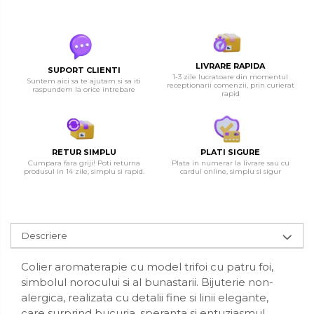
LIVRARE RAPIDA
SUPORT CLIENTI
1-3 zile lucratoare din momentul
Suntem aici sa te ajutam si sa iti
receptionarii comenzii, prin curierat
raspundem la orice intrebare
rapid
RETUR SIMPLU
PLATI SIGURE
Cumpara fara griji! Poti returna
Plata in numerar la livrare sau cu
produsul in 14 zile, simplu si rapid.
cardul online, simplu si sigur
Descriere
Colier aromaterapie cu model trifoi cu patru foi,
simbolul norocului si al bunastarii. Bijuterie non-
alergica, realizata cu detalii fine si linii elegante,
care surprind bucuria, speranta si entuziasmul.