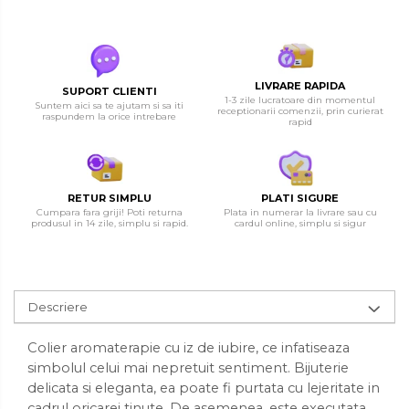
LIVRARE RAPIDA
SUPORT CLIENTI
1-3 zile lucratoare din momentul
Suntem aici sa te ajutam si sa iti
receptionarii comenzii, prin curierat
raspundem la orice intrebare
rapid
RETUR SIMPLU
PLATI SIGURE
Cumpara fara griji! Poti returna
Plata in numerar la livrare sau cu
produsul in 14 zile, simplu si rapid.
cardul online, simplu si sigur
Descriere
Colier aromaterapie cu iz de iubire, ce infatiseaza
simbolul celui mai nepretuit sentiment. Bijuterie
delicata si eleganta, ea poate fi purtata cu lejeritate in
cadrul oricarei tinute. De asemenea, este executata