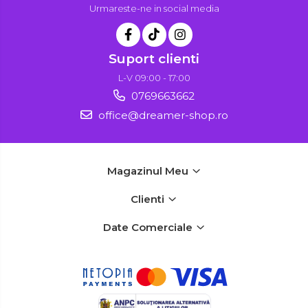
Urmareste-ne in social media
Suport clienti
L-V 09:00 - 17:00
0769663662
office@dreamer-shop.ro
Magazinul Meu
Clienti
Date Comerciale