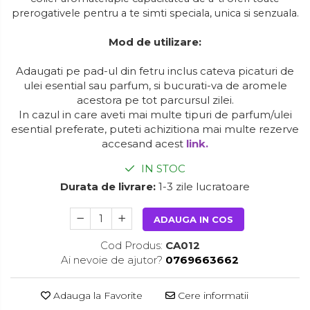
prerogativele pentru a te simti speciala, unica si senzuala.
Mod de utilizare:
Adaugati pe pad-ul din fetru inclus cateva picaturi de
ulei esential sau parfum, si bucurati-va de aromele
acestora pe tot parcursul zilei.
In cazul in care aveti mai multe tipuri de parfum/ulei
esential preferate, puteti achizitiona mai multe rezerve
accesand acest
link.
IN STOC
Durata de livrare:
1-3 zile lucratoare
ADAUGA IN COS
Cod Produs:
CA012
Ai nevoie de ajutor?
0769663662
Adauga la Favorite
Cere informatii