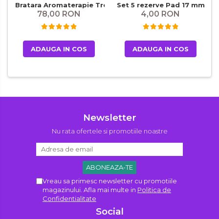
Bratara Aromaterapie Tree of Life
Set 5 rezerve Pad 17 mm
78,00 RON
4,00 RON
ADAUGA IN COS
ADAUGA IN COS
Newsletter
Nu rata ofertele si promotiile noastre
Vreau sa primesc newsletter cu promotiile
magazinului. Afla mai multe in
Politica de
Confidentialitate
Social