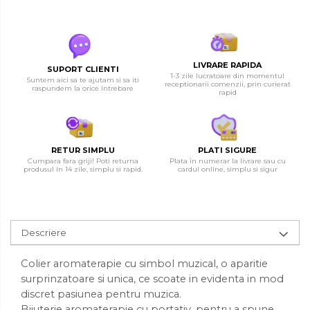
LIVRARE RAPIDA
SUPORT CLIENTI
1-3 zile lucratoare din momentul
Suntem aici sa te ajutam si sa iti
receptionarii comenzii, prin curierat
raspundem la orice intrebare
rapid
RETUR SIMPLU
PLATI SIGURE
Cumpara fara griji! Poti returna
Plata in numerar la livrare sau cu
produsul in 14 zile, simplu si rapid.
cardul online, simplu si sigur
Descriere
Colier aromaterapie cu simbol muzical, o aparitie
surprinzatoare si unica, ce scoate in evidenta in mod
discret pasiunea pentru muzica.
Bijuterie aromaterapie cu portativ, pentru a spune