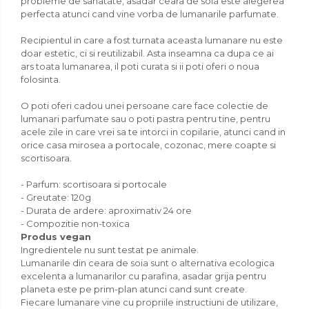
probleme de sanatate, asadar ceara de soia este alegerea
perfecta atunci cand vine vorba de lumanarile parfumate.
Recipientul in care a fost turnata aceasta lumanare nu este
doar estetic, ci si reutilizabil. Asta inseamna ca dupa ce ai
ars toata lumanarea, il poti curata si ii poti oferi o noua
folosinta.
O poti oferi cadou unei persoane care face colectie de
lumanari parfumate sau o poti pastra pentru tine, pentru
acele zile in care vrei sa te intorci in copilarie, atunci cand in
orice casa mirosea a portocale, cozonac, mere coapte si
scortisoara.
- Parfum: scortisoara si portocale
- Greutate: 120g
- Durata de ardere: aproximativ 24 ore
- Compozitie non-toxica
Produs vegan
Ingredientele nu sunt testat pe animale.
Lumanarile din ceara de soia sunt o alternativa ecologica
excelenta a lumanarilor cu parafina, asadar grija pentru
planeta este pe prim-plan atunci cand sunt create.
Fiecare lumanare vine cu propriile instructiuni de utilizare,