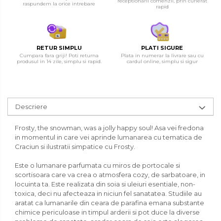
receptionarii comenzii, prin curierat
raspundem la orice intrebare
rapid
RETUR SIMPLU
PLATI SIGURE
Cumpara fara griji! Poti returna
Plata in numerar la livrare sau cu
produsul in 14 zile, simplu si rapid.
cardul online, simplu si sigur
Descriere
Frosty, the snowman, was a jolly happy soul! Asa vei fredona
in momentul in care vei aprinde lumanarea cu tematica de
Craciun si ilustratii simpatice cu Frosty.
Este o lumanare parfumata cu miros de portocale si
scortisoara care va crea o atmosfera cozy, de sarbatoare, in
locuinta ta. Este realizata din soia si uleiuri esentiale, non-
toxica, deci nu afecteaza in niciun fel sanatatea. Studiile au
aratat ca lumanarile din ceara de parafina emana substante
chimice periculoase in timpul arderii si pot duce la diverse