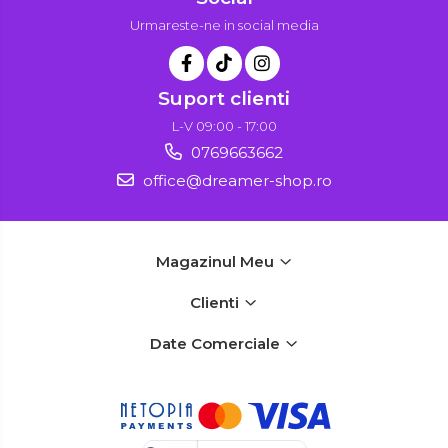
Urmareste-ne in social media
Suport clienti
L-V 09:00 - 17:00
0769663662
office@dreamer-shop.ro
Magazinul Meu
Clienti
Date Comerciale