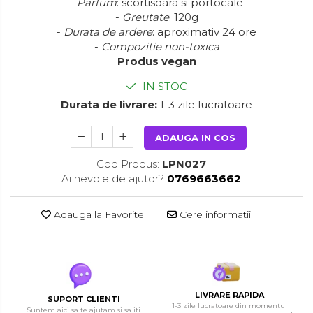
-
Parfum
: scortisoara si portocale
-
Greutate
: 120g
-
Durata de ardere
: aproximativ 24 ore
-
Compozitie non-toxica
Produs vegan
IN STOC
Durata de livrare:
1-3 zile lucratoare
ADAUGA IN COS
Cod Produs:
LPN027
Ai nevoie de ajutor?
0769663662
Adauga la Favorite
Cere informatii
LIVRARE RAPIDA
SUPORT CLIENTI
1-3 zile lucratoare din momentul
Suntem aici sa te ajutam si sa iti