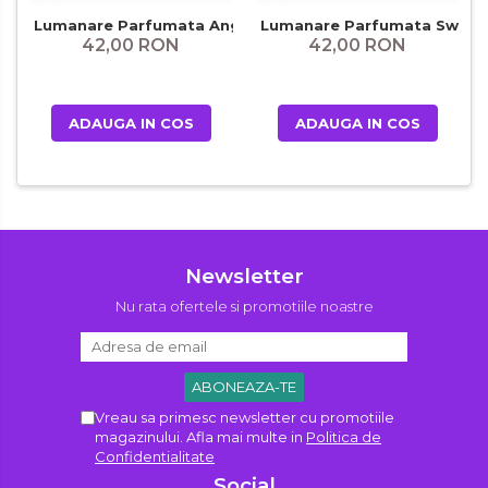
Lumanare Parfumata Angel Unicorn
Lumanare Parfumata Sweet 
42,00 RON
42,00 RON
ADAUGA IN COS
ADAUGA IN COS
Newsletter
Nu rata ofertele si promotiile noastre
Vreau sa primesc newsletter cu promotiile
magazinului. Afla mai multe in
Politica de
Confidentialitate
Social