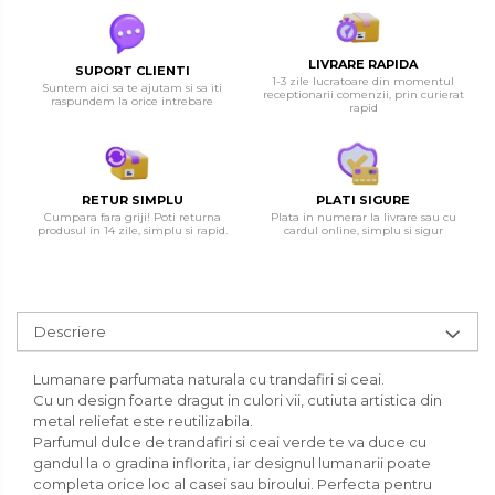
LIVRARE RAPIDA
SUPORT CLIENTI
1-3 zile lucratoare din momentul
Suntem aici sa te ajutam si sa iti
receptionarii comenzii, prin curierat
raspundem la orice intrebare
rapid
RETUR SIMPLU
PLATI SIGURE
Cumpara fara griji! Poti returna
Plata in numerar la livrare sau cu
produsul in 14 zile, simplu si rapid.
cardul online, simplu si sigur
Descriere
Lumanare parfumata naturala cu trandafiri si ceai.
Cu un design foarte dragut in culori vii, cutiuta artistica din
metal reliefat este reutilizabila.
Parfumul dulce de trandafiri si ceai verde te va duce cu
gandul la o gradina inflorita, iar designul lumanarii poate
completa orice loc al casei sau biroului. Perfecta pentru