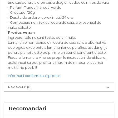
tine sau pentru a oferi cuiva drag un cadou cu miros de vara
- Parfum: Trandafir si ceai verde
- Greutate: 120g
- Durata de ardere: aproximativ 24 ore
- Compozitie non-toxica: ceara de soia, ulei esential de
inalta calitate
Produs vegan
Ingredientele nu sunt testat pe animale.
Lumanarile non-toxice din ceara de soia sunt o alternativa
ecologica excelenta a lumanarilor cu parafina, asadar grija
pentru planeta este pe prim-plan atunci cand sunt create.
Fiecare lumanare vine cu propriile instructiuni de utilizare,
astfel incat sa poti profita la maxim de mirosul ei cat mai
mult timp posibil!
Informatii conformitate produs
Review-uri
(0)
Recomandari