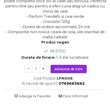
poate completa orice loc al casei sau biroului. Perfecta
pentru tine sau pentru a oferi cuiva drag un cadou cu
miros de vara
-
Parfum
: Trandafir si ceai verde
-
Greutate
: 120g
-
Durata de ardere
: aproximativ 24 ore
-
Compozitie non-toxica
: ceara de soia, ulei esential de
inalta calitate
Produs vegan
IN STOC
Durata de livrare:
1-3 zile lucratoare
ADAUGA IN COS
Cod Produs:
LPN008
Ai nevoie de ajutor?
0769663662
Adauga la Favorite
Cere informatii