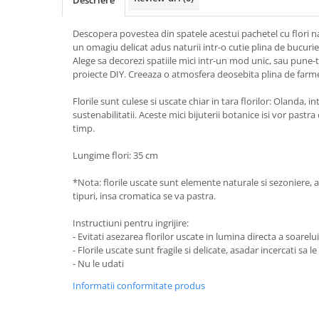
Descriere
Descopera povestea din spatele acestui pachetel cu flori n
un omagiu delicat adus naturii intr-o cutie plina de bucurie
Alege sa decorezi spatiile mici intr-un mod unic, sau pune-t
proiecte DIY. Creeaza o atmosfera deosebita plina de farme
Florile sunt culese si uscate chiar in tara florilor: Olanda, in
sustenabilitatii. Aceste mici bijuterii botanice isi vor pastr
timp.
Lungime flori: 35 cm
*Nota: florile uscate sunt elemente naturale si sezoniere, as
tipuri, insa cromatica se va pastra.
Instructiuni pentru ingrijire:
- Evitati asezarea florilor uscate in lumina directa a soarelui
- Florile uscate sunt fragile si delicate, asadar incercati sa l
- Nu le udati
Informatii conformitate produs