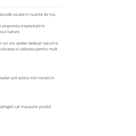
aturale uscate in nuante de roz,
.
i amprenta creativitatii in
cul naturii.
tr-un mic atelier dedicat naturii si
a culoarea si calitatea pentru mult
adar pot exista mici variatii in
e atingeti cat mai putin posibil