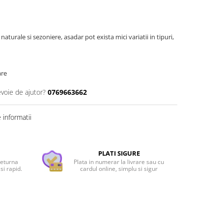
aturale si sezoniere, asadar pot exista mici variatii in tipuri,
are
evoie de ajutor?
0769663662
informatii
PLATI SIGURE
returna
Plata in numerar la livrare sau cu
si rapid.
cardul online, simplu si sigur