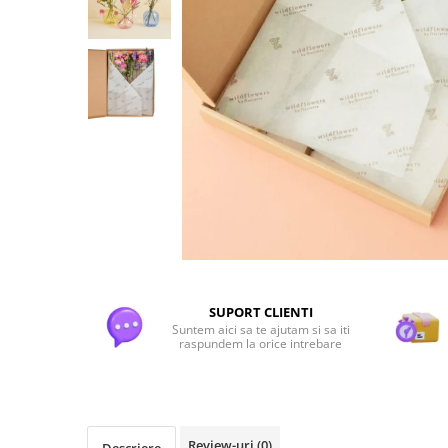
Flori Uscate
Agende si Jurnale
Agende Hardcover
Seturi Creative si Accesorii
Ambalaje Cadouri
SUPORT CLIENTI
Suntem aici sa te ajutam si sa iti
raspundem la orice intrebare
Review-uri
(0)