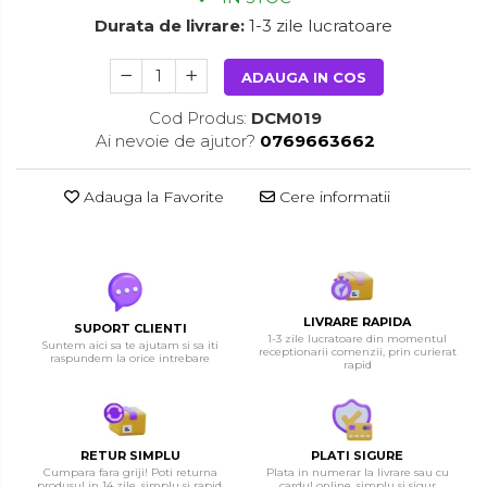
Durata de livrare:
1-3 zile lucratoare
ADAUGA IN COS
Cod Produs:
DCM019
Ai nevoie de ajutor?
0769663662
Adauga la Favorite
Cere informatii
LIVRARE RAPIDA
SUPORT CLIENTI
1-3 zile lucratoare din momentul
Suntem aici sa te ajutam si sa iti
receptionarii comenzii, prin curierat
raspundem la orice intrebare
rapid
RETUR SIMPLU
PLATI SIGURE
Cumpara fara griji! Poti returna
Plata in numerar la livrare sau cu
produsul in 14 zile, simplu si rapid.
cardul online, simplu si sigur