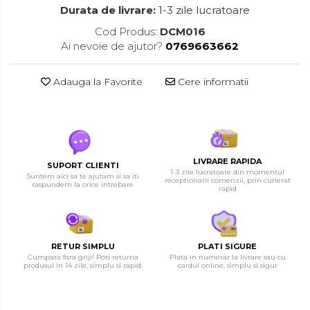
Durata de livrare:
1-3 zile lucratoare
Cod Produs:
DCM016
Ai nevoie de ajutor?
0769663662
Adauga la Favorite
Cere informatii
LIVRARE RAPIDA
SUPORT CLIENTI
1-3 zile lucratoare din momentul
Suntem aici sa te ajutam si sa iti
receptionarii comenzii, prin curierat
raspundem la orice intrebare
rapid
RETUR SIMPLU
PLATI SIGURE
Cumpara fara griji! Poti returna
Plata in numerar la livrare sau cu
produsul in 14 zile, simplu si rapid.
cardul online, simplu si sigur