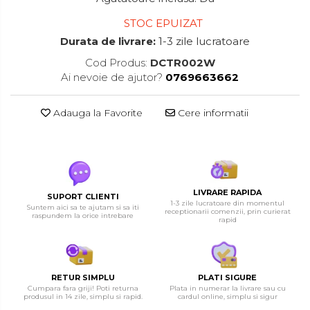
STOC EPUIZAT
Durata de livrare:
1-3 zile lucratoare
Cod Produs:
DCTR002W
Ai nevoie de ajutor?
0769663662
Adauga la Favorite
Cere informatii
LIVRARE RAPIDA
SUPORT CLIENTI
1-3 zile lucratoare din momentul
Suntem aici sa te ajutam si sa iti
receptionarii comenzii, prin curierat
raspundem la orice intrebare
rapid
RETUR SIMPLU
PLATI SIGURE
Cumpara fara griji! Poti returna
Plata in numerar la livrare sau cu
produsul in 14 zile, simplu si rapid.
cardul online, simplu si sigur