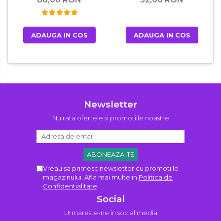
ADAUGA IN COS
ADAUGA IN COS
Newsletter
Nu rata ofertele si promotiile noastre
Vreau sa primesc newsletter cu promotiile
magazinului. Afla mai multe in
Politica de
Confidentialitate
Social
Urmareste-ne in social media