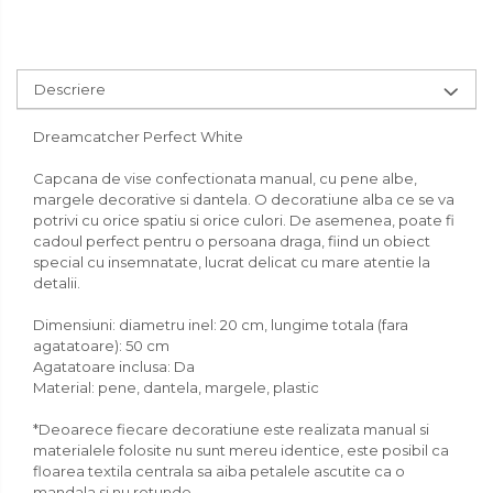
Descriere
Dreamcatcher Perfect White
Capcana de vise confectionata manual, cu pene albe,
margele decorative si dantela. O decoratiune alba ce se va
potrivi cu orice spatiu si orice culori. De asemenea, poate fi
cadoul perfect pentru o persoana draga, fiind un obiect
special cu insemnatate, lucrat delicat cu mare atentie la
detalii.
Dimensiuni: diametru inel: 20 cm, lungime totala (fara
agatatoare): 50 cm
Agatatoare inclusa: Da
Material: pene, dantela, margele, plastic
*Deoarece fiecare decoratiune este realizata manual si
materialele folosite nu sunt mereu identice, este posibil ca
floarea textila centrala sa aiba petalele ascutite ca o
mandala si nu rotunde.