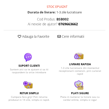
STOC EPUIZAT
Durata de livrare:
1-3 zile lucratoare
Cod Produs:
BSB002
Ai nevoie de ajutor?
0769663662
Adauga la Favorite
Cere informatii
LIVRARE RAPIDA
SUPORT CLIENTI
1-3 zile lucratoare din momentul
Suntem aici sa te ajutam si sa iti
receptionarii comenzii, prin curierat
raspundem la orice intrebare
rapid
RETUR SIMPLU
PLATI SIGURE
Cumpara fara griji! Poti returna
Plata in numerar la livrare sau cu
produsul in 14 zile, simplu si rapid.
cardul online, simplu si sigur