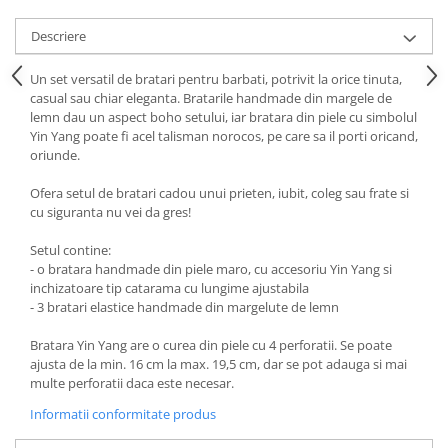
Descriere
Un set versatil de bratari pentru barbati, potrivit la orice tinuta,
casual sau chiar eleganta. Bratarile handmade din margele de
lemn dau un aspect boho setului, iar bratara din piele cu simbolul
Yin Yang poate fi acel talisman norocos, pe care sa il porti oricand,
oriunde.
Ofera setul de bratari cadou unui prieten, iubit, coleg sau frate si
cu siguranta nu vei da gres!
Setul contine:
- o bratara handmade din piele maro, cu accesoriu Yin Yang si
inchizatoare tip catarama cu lungime ajustabila
- 3 bratari elastice handmade din margelute de lemn
Bratara Yin Yang are o curea din piele cu 4 perforatii. Se poate
ajusta de la min. 16 cm la max. 19,5 cm, dar se pot adauga si mai
multe perforatii daca este necesar.
Informatii conformitate produs