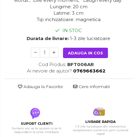
words", "Live every moment," "Laugh every day"
Lungime: 20 cm
Latime: 3 cm
Tip inchizatoare: magnetica
IN STOC
Durata de livrare:
1-3 zile lucratoare
ADAUGA IN COS
Cod Produs:
BFT006AR
Ai nevoie de ajutor?
0769663662
Adauga la Favorite
Cere informatii
LIVRARE RAPIDA
SUPORT CLIENTI
1-3 zile lucratoare din momentul
Suntem aici sa te ajutam si sa iti
receptionarii comenzii, prin curierat
raspundem la orice intrebare
rapid