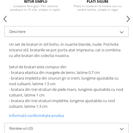
RETUR SIMPLU
PLATI SIGURE
Cumpara fara griji! Poti returna
Plata in numerar la livrare sau cu
produsul in 14 zile, simplu si rapid.
cardul online, simplu si sigur
Descriere
Un set de bratari in stil boho, in nuante blande, nude. Potrivite
oricarui stil, bratarile se pot purta atat impreuna, cat si combina
cu alte bratari din colectia noastra.
Setul de bratari este compus din:
- bratara elastica din margele de lemn, latime 0.7 cm
- bratara impletita din snururi gri si crem, lungime ajustabila cu
nod culisant, latime 1.5 cm
- bratara din trei straturi de piele maro, lungime ajustabila cu nod
culisant, latime 1 cm
- bratara din trei straturi impletite, lungime ajustabila cu nod
culisant, latime 1.3 cm
Informatii conformitate produs
Review-uri
(0)