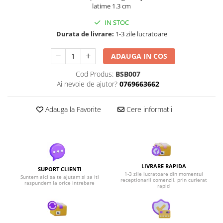
latime 1.3 cm
IN STOC
Durata de livrare:
1-3 zile lucratoare
ADAUGA IN COS
Cod Produs:
BSB007
Ai nevoie de ajutor?
0769663662
Adauga la Favorite
Cere informatii
LIVRARE RAPIDA
SUPORT CLIENTI
1-3 zile lucratoare din momentul
Suntem aici sa te ajutam si sa iti
receptionarii comenzii, prin curierat
raspundem la orice intrebare
rapid