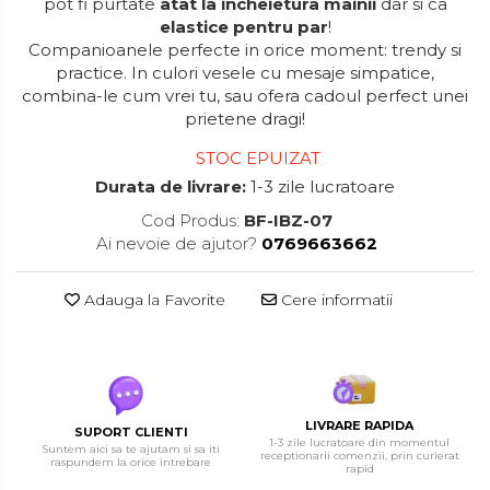
pot fi purtate
atat la incheietura mainii
dar si ca
elastice pentru par
!
Companioanele perfecte in orice moment: trendy si
practice. In culori vesele cu mesaje simpatice,
combina-le cum vrei tu, sau ofera cadoul perfect unei
prietene dragi!
STOC EPUIZAT
Durata de livrare:
1-3 zile lucratoare
Cod Produs:
BF-IBZ-07
Ai nevoie de ajutor?
0769663662
Adauga la Favorite
Cere informatii
LIVRARE RAPIDA
SUPORT CLIENTI
1-3 zile lucratoare din momentul
Suntem aici sa te ajutam si sa iti
receptionarii comenzii, prin curierat
raspundem la orice intrebare
rapid