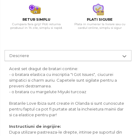
RETUR SIMPLU
PLATI SIGURE
Cumpara fara griji! Poti returna
Plata in numerar la livrare sau cu
produsul in 14 zile, simplu si rapid.
cardul online, simplu si sigur
Descriere
Acest set dragut de bratari contine:
- o bratara elastica cu inscriptia "I Got Issues", ciucurei
simpatici si charm auriu. Capetele sunt sigilate pentru a
preveni destramarea.
- o bratara cu margelute Miyuki turcoaz
Bratarile Love Ibiza sunt create in Olanda si sunt cunoscute
pentru faptul ca pot fi purtate atat la incheietura mainii dar
si ca elastice pentru par!
Instructiuni de ingrijire:
Dupa utilizare pastreaza-le drepte, intinse pe suportul din