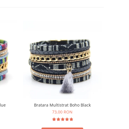
lue
Bratara Multistrat Boho Black
Bratara 
73,00 RON