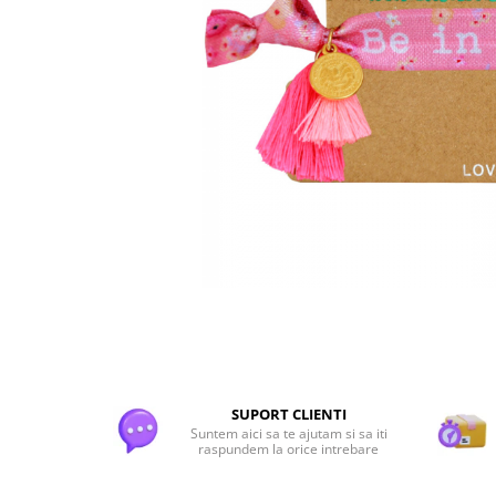
Flori Uscate
Agende si Jurnale
Agende Hardcover
Seturi Creative si Accesorii
Ambalaje Cadouri
SUPORT CLIENTI
Suntem aici sa te ajutam si sa iti
raspundem la orice intrebare