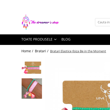
Toate Produsele
Dreamcatchers
Traditionale
TOATE PRODUSELE
BLOG
Pentru masina
Brelocuri
Home /
Bratari /
Bratari Elastice Ibiza Be in the Moment
Decoratiuni Aztece
Bratari
Bratari pentru EA
Bratari pentru EL
Bijuterii Aromaterapie
Coliere Aromaterapie
Bratari Aromaterapie
Lumanari Parfumate