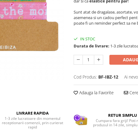
dar si ca
elastice pentru par
!
Sunt atat de dragalase, asortate, vor
asemenea si un cadou perfect pentru
poate fi un reminder perfect sa ne 
IN STOC
Durata de livrare:
1-3 zile lucrato
ADAUG
Cod Produs:
BF-IBZ-12
Ai nevo
Adauga la Favorite
Cere 
LIVRARE RAPIDA
RETUR SIMPLU
1-3 zile lucratoare din momentul
Cumpara fara griji! Poti 
receptionarii comenzii, prin curierat
produsul in 14 zile, simplu 
rapid