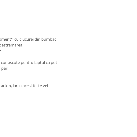
e moment", cu ciucurei din bumbac
 destramarea.
z
t cunoscute pentru faptul ca pot
 par!
rton, iar in acest fel te vei