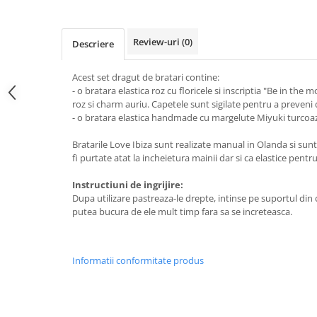
Review-uri
(0)
Descriere
Acest set dragut de bratari contine:
- o bratara elastica roz cu floricele si inscriptia "Be in th
roz si charm auriu. Capetele sunt sigilate pentru a preveni
- o bratara elastica handmade cu margelute Miyuki turcoa
Bratarile Love Ibiza sunt realizate manual in Olanda si sun
fi purtate atat la incheietura mainii dar si ca elastice pentru
Instructiuni de ingrijire:
Dupa utilizare pastreaza-le drepte, intinse pe suportul din ca
putea bucura de ele mult timp fara sa se increteasca.
Informatii conformitate produs