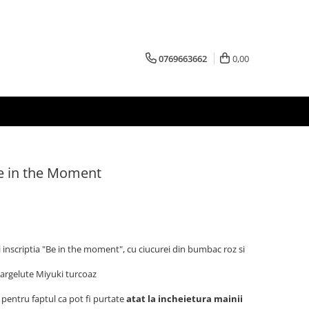
0769663662
0,00
 Be in the Moment
 si inscriptia "Be in the moment", cu ciucurei din bumbac roz si
argelute Miyuki turcoaz
 pentru faptul ca pot fi purtate
atat la incheietura mainii