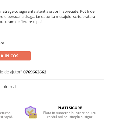
 atrage cu siguranta atentia si vor fi apreciate. Pot fi de
 o persoana draga, iar datorita mesajului scris, bratara
bucuram de fiecare clipa!
are
A IN COS
ie de ajutor?
0769663662
informatii
PLATI SIGURE
returna
Plata in numerar la livrare sau cu
si rapid.
cardul online, simplu si sigur