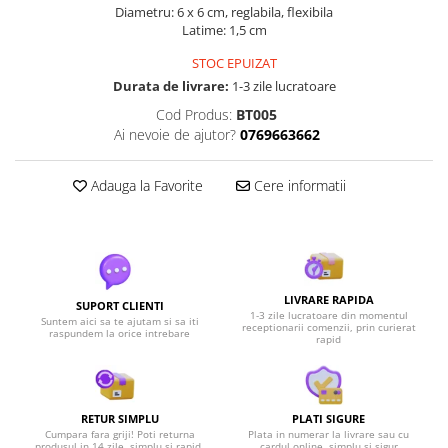
Diametru: 6 x 6 cm, reglabila, flexibila
Latime: 1,5 cm
STOC EPUIZAT
Durata de livrare:
1-3 zile lucratoare
Cod Produs:
BT005
Ai nevoie de ajutor?
0769663662
Adauga la Favorite
Cere informatii
LIVRARE RAPIDA
SUPORT CLIENTI
1-3 zile lucratoare din momentul
Suntem aici sa te ajutam si sa iti
receptionarii comenzii, prin curierat
raspundem la orice intrebare
rapid
RETUR SIMPLU
PLATI SIGURE
Cumpara fara griji! Poti returna
Plata in numerar la livrare sau cu
produsul in 14 zile, simplu si rapid.
cardul online, simplu si sigur