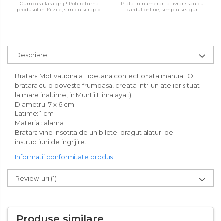
Cumpara fara griji! Poti returna
Plata in numerar la livrare sau cu
produsul in 14 zile, simplu si rapid.
cardul online, simplu si sigur
Descriere
Bratara Motivationala Tibetana confectionata manual. O
bratara cu o poveste frumoasa, creata intr-un atelier situat
la mare inaltime, in Muntii Himalaya :)
Diametru: 7 x 6 cm
Latime: 1 cm
Material: alama
Bratara vine insotita de un biletel dragut alaturi de
instructiuni de ingrijire.
Informatii conformitate produs
Review-uri
(1)
Produse similare