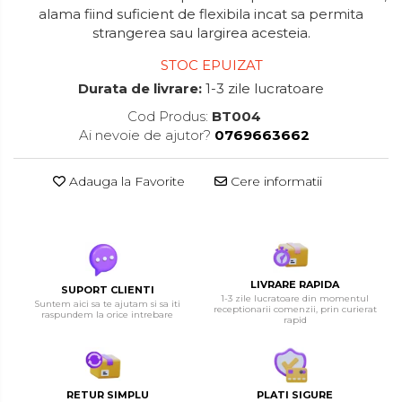
alama fiind suficient de flexibila incat sa permita
strangerea sau largirea acesteia.
STOC EPUIZAT
Durata de livrare:
1-3 zile lucratoare
Cod Produs:
BT004
Ai nevoie de ajutor?
0769663662
Adauga la Favorite
Cere informatii
LIVRARE RAPIDA
SUPORT CLIENTI
1-3 zile lucratoare din momentul
Suntem aici sa te ajutam si sa iti
receptionarii comenzii, prin curierat
raspundem la orice intrebare
rapid
RETUR SIMPLU
PLATI SIGURE