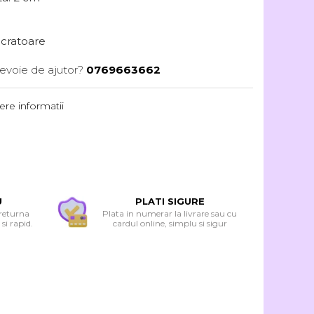
lucratoare
nevoie de ajutor?
0769663662
re informatii
U
PLATI SIGURE
 returna
Plata in numerar la livrare sau cu
si rapid.
cardul online, simplu si sigur