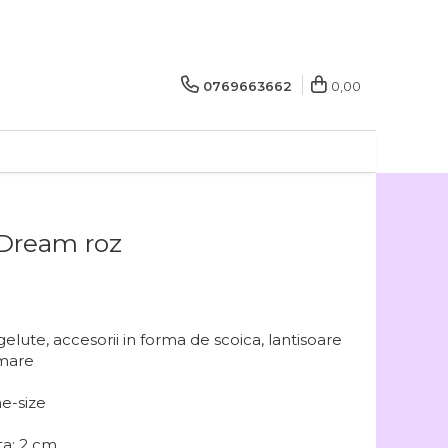
0769663662
0,00
 Dream roz
ute, accesorii in forma de scoica, lantisoare
 mare
ne-size
ta: 2 cm