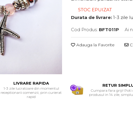
STOC EPUIZAT
Durata de livrare:
1-3 zile 
Cod Produs:
BFT011P
Ai 
Adauga la Favorite
Ce
LIVRARE RAPIDA
RETUR SIMPL
1-3 zile lucratoare din momentul
Cumpara fara griji! Poti
receptionarii comenzii, prin curierat
produsul in 14 zile, simplu 
rapid