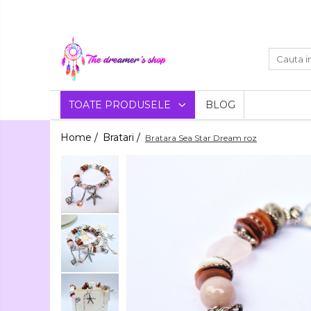
Toate Produsele
Dreamcatchers
Traditionale
Decoratiuni
TOATE PRODUSELE
BLOG
Aztece
Pentru masina
Bratari
Home /
Bratari /
Bratara Sea Star Dream roz
Brelocuri
Bijuterii
Bratari pentru EA
Aromaterapie
Lumanari
Bratari pentru EL
Parfumate
Coliere Aromaterapie
Flori
Bratari Aromaterapie
Uscate
Agende si Jurnale
Agende Hardcover