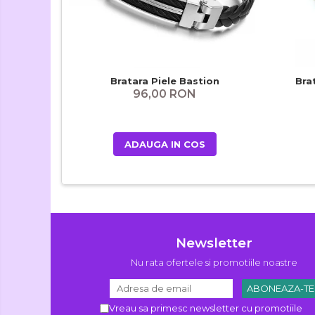
Bratara Piele Bastion
Bra
96,00 RON
ADAUGA IN COS
Newsletter
Nu rata ofertele si promotiile noastre
Vreau sa primesc newsletter cu promotiile