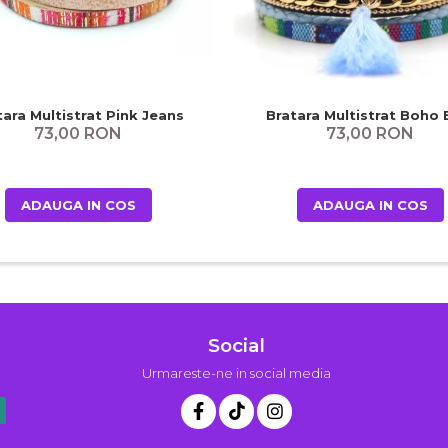
tara Multistrat Pink Jeans
Bratara Multistrat Boho 
73,00 RON
73,00 RON
ADAUGA IN COS
ADAUGA IN COS
Social
Urmareste-ne in social media