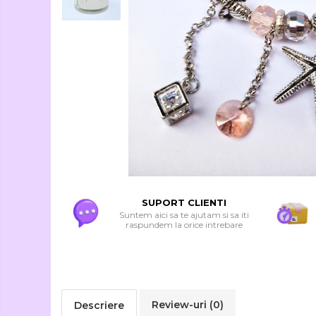
Seturi Creative si
Accesorii
Ambalaje Cadouri
SUPORT CLIENTI
Suntem aici sa te ajutam si sa iti
raspundem la orice intrebare
Review-uri
(0)
Descriere