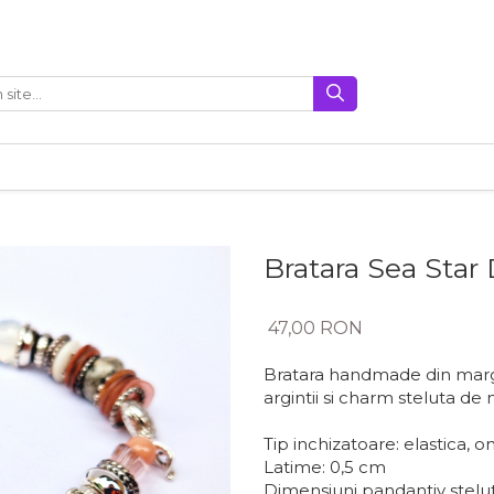
Bratara Sea Star
47,00 RON
Bratara handmade din margel
argintii si charm steluta de
Tip inchizatoare: elastica, o
Latime: 0,5 cm
Dimensiuni pandantiv stelu