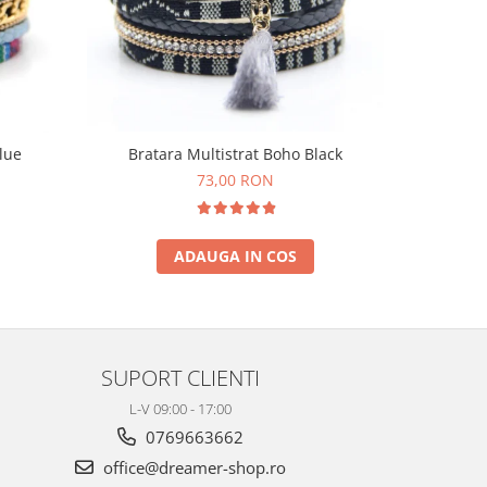
lue
Bratara Multistrat Boho Black
Bratara 
73,00 RON
ADAUGA IN COS
SUPORT CLIENTI
L-V 09:00 - 17:00
0769663662
office@dreamer-shop.ro