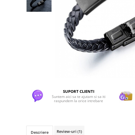
Flori Uscate
Agende si Jurnale
Agende Hardcover
Seturi Creative si Accesorii
Ambalaje Cadouri
SUPORT CLIENTI
Suntem aici sa te ajutam si sa iti
raspundem la orice intrebare
Review-uri
(1)
Descriere