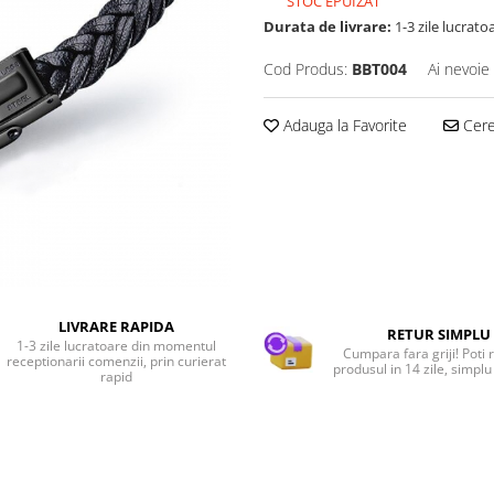
STOC EPUIZAT
Durata de livrare:
1-3 zile lucrato
Cod Produs:
BBT004
Ai nevoie
Adauga la Favorite
Cere 
LIVRARE RAPIDA
RETUR SIMPLU
1-3 zile lucratoare din momentul
Cumpara fara griji! Poti 
receptionarii comenzii, prin curierat
produsul in 14 zile, simplu 
rapid