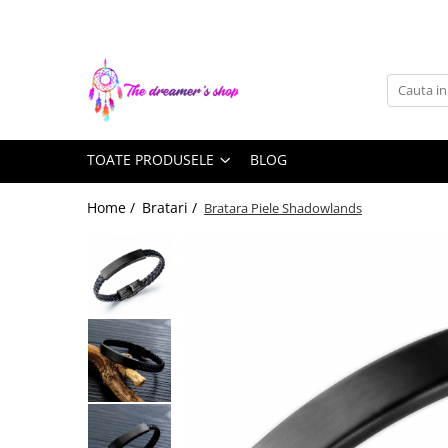
Toate Produsele
Dreamcatchers
Traditionale
TOATE PRODUSELE
BLOG
Pentru masina
Brelocuri
Home /
Bratari /
Bratara Piele Shadowlands
Decoratiuni Aztece
Bratari
Bratari pentru EA
Bratari pentru EL
Bijuterii Aromaterapie
Coliere Aromaterapie
Bratari Aromaterapie
Lumanari Parfumate