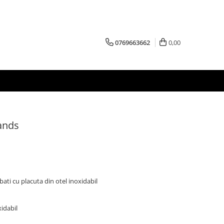
0769663662
0,00
ands
ati cu placuta din otel inoxidabil
xidabil