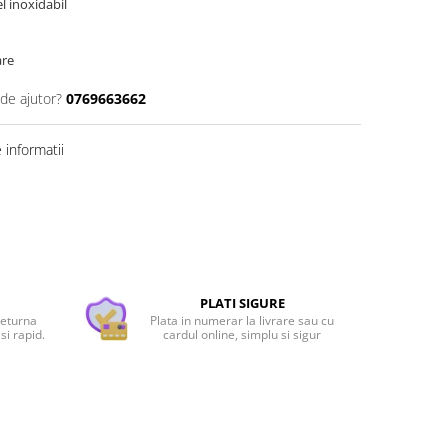
l inoxidabil
are
 de ajutor?
0769663662
informatii
PLATI SIGURE
returna
Plata in numerar la livrare sau cu
si rapid.
cardul online, simplu si sigur