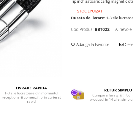
Tip inchizatoare: carlig magnetic ote
STOC EPUIZAT
Durata de livrare:
1-3 zile lucrato
Cod Produs:
BBT022
Ai nevoie
Adauga la Favorite
Cere 
LIVRARE RAPIDA
RETUR SIMPLU
1-3 zile lucratoare din momentul
Cumpara fara griji! Poti 
receptionarii comenzii, prin curierat
produsul in 14 zile, simplu 
rapid