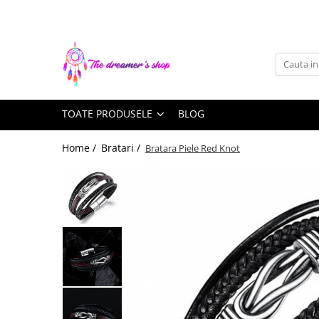
Toate Produsele
Dreamcatchers
Traditionale
TOATE PRODUSELE
BLOG
Pentru masina
Brelocuri
Home /
Bratari /
Bratara Piele Red Knot
Decoratiuni Aztece
Bratari
Bratari pentru EA
Bratari pentru EL
Bijuterii Aromaterapie
Coliere Aromaterapie
Bratari Aromaterapie
Lumanari Parfumate