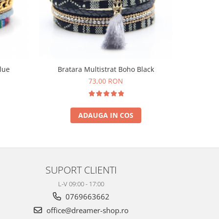
lue
Bratara Multistrat Boho Black
Bratara 
73,00 RON
ADAUGA IN COS
SUPORT CLIENTI
L-V 09:00 - 17:00
0769663662
office@dreamer-shop.ro