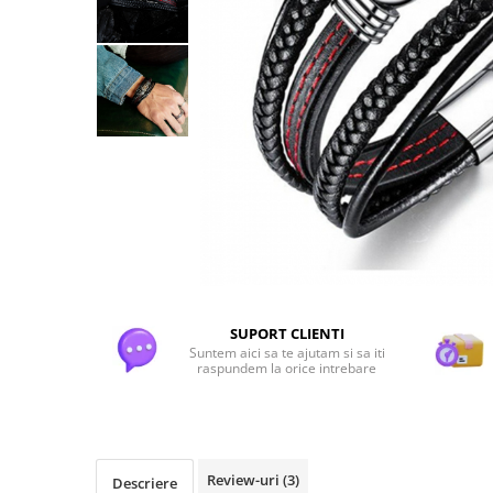
Flori Uscate
Agende si Jurnale
Agende Hardcover
Seturi Creative si Accesorii
Ambalaje Cadouri
SUPORT CLIENTI
Suntem aici sa te ajutam si sa iti
raspundem la orice intrebare
Review-uri
(3)
Descriere