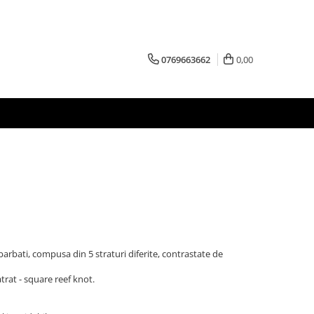
0769663662
0,00
barbati, compusa din 5 straturi diferite, contrastate de
trat - square reef knot.