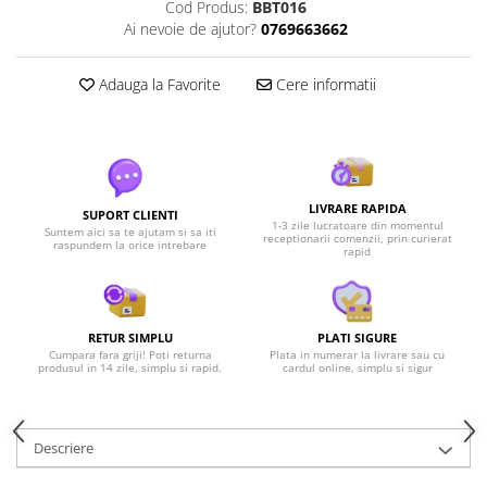
Cod Produs:
BBT016
Ai nevoie de ajutor?
0769663662
Adauga la Favorite
Cere informatii
LIVRARE RAPIDA
SUPORT CLIENTI
1-3 zile lucratoare din momentul
Suntem aici sa te ajutam si sa iti
receptionarii comenzii, prin curierat
raspundem la orice intrebare
rapid
RETUR SIMPLU
PLATI SIGURE
Cumpara fara griji! Poti returna
Plata in numerar la livrare sau cu
produsul in 14 zile, simplu si rapid.
cardul online, simplu si sigur
Descriere