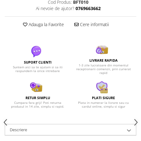
Cod Produs:
BFT010
Ai nevoie de ajutor?
0769663662
Adauga la Favorite
Cere informatii
LIVRARE RAPIDA
SUPORT CLIENTI
1-3 zile lucratoare din momentul
Suntem aici sa te ajutam si sa iti
receptionarii comenzii, prin curierat
raspundem la orice intrebare
rapid
RETUR SIMPLU
PLATI SIGURE
Cumpara fara griji! Poti returna
Plata in numerar la livrare sau cu
produsul in 14 zile, simplu si rapid.
cardul online, simplu si sigur
Descriere