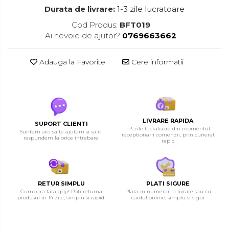
Durata de livrare:
1-3 zile lucratoare
Cod Produs:
BFT019
Ai nevoie de ajutor?
0769663662
Adauga la Favorite
Cere informatii
LIVRARE RAPIDA
SUPORT CLIENTI
1-3 zile lucratoare din momentul
Suntem aici sa te ajutam si sa iti
receptionarii comenzii, prin curierat
raspundem la orice intrebare
rapid
RETUR SIMPLU
PLATI SIGURE
Cumpara fara griji! Poti returna
Plata in numerar la livrare sau cu
produsul in 14 zile, simplu si rapid.
cardul online, simplu si sigur