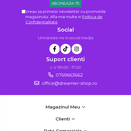
Vreau sa primesc newsletter cu promotiile
magazinului. Afla mai multe in
Politica de
Confidentialitate
Social
Urmareste-ne in social media
Suport clienti
L-V 09:00 - 17:00
0769663662
office@dreamer-shop.ro
Magazinul Meu
Clienti
Date Comerciale