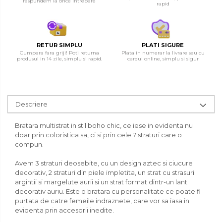
raspundem la orice intrebare
rapid
RETUR SIMPLU
PLATI SIGURE
Cumpara fara griji! Poti returna
Plata in numerar la livrare sau cu
produsul in 14 zile, simplu si rapid.
cardul online, simplu si sigur
Descriere
Bratara multistrat in stil boho chic, ce iese in evidenta nu
doar prin coloristica sa, ci si prin cele 7 straturi care o
compun.
Avem 3 straturi deosebite, cu un design aztec si ciucure
decorativ, 2 straturi din piele impletita, un strat cu strasuri
argintii si margelute aurii si un strat format dintr-un lant
decorativ auriu. Este o bratara cu personalitate ce poate fi
purtata de catre femeile indraznete, care vor sa iasa in
evidenta prin accesorii inedite.