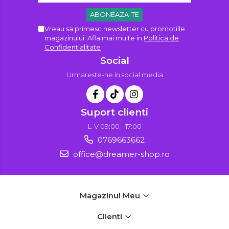
Vreau sa primesc newsletter cu promotiile
magazinului. Afla mai multe in
Politica de
Confidentialitate
Social
Urmareste-ne in social media
Suport clienti
L-V 09:00 - 17:00
0769663662
office@dreamer-shop.ro
Magazinul Meu
Clienti